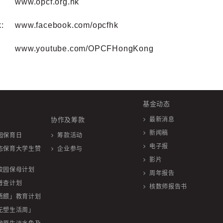
www.opcf.org.hk
:
www.facebook.com/opcfhk
www.youtube.com/OPCFHongKong
基金动态
协作及筹款
最新消息
新闻稿
园保育日
筹款活动
电子报
态保育大学生赞
企业参与
影片
校园保母计划
周年报告
普查计划
核数师报告书
唔餵」教育计划
无塑生活周」