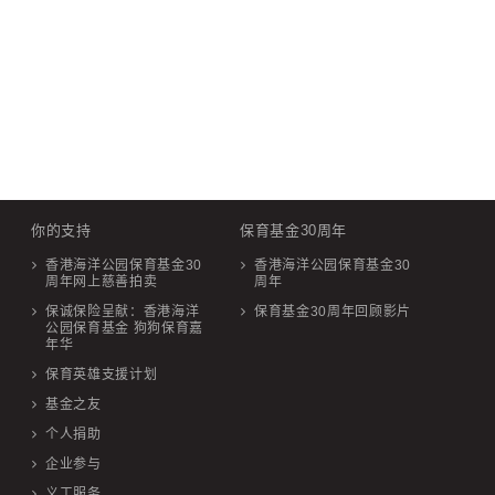
你的支持
保育基金30周年
香港海洋公园保育基金30
香港海洋公园保育基金30
周年网上慈善拍卖
周年
保诚保险呈献：香港海洋
保育基金30周年回顾影片
公园保育基金 狗狗保育嘉
年华
保育英雄支援计划
基金之友
个人捐助
企业参与
义工服务