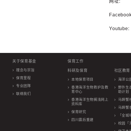
网址:
Facebook
Youtube:
关于保育基金
保育工作
理念与宗旨
科研及保育
社区教育
保育里程
本地保育项目
海洋公
专业团隊
香港海洋生物救护及教
野外生
育中心
助计划
联络我们
香港海洋生物搁浅网上
马蹄蟹
资料库
马蹄蟹
保育研究
「全城
四川震后重建
校园「