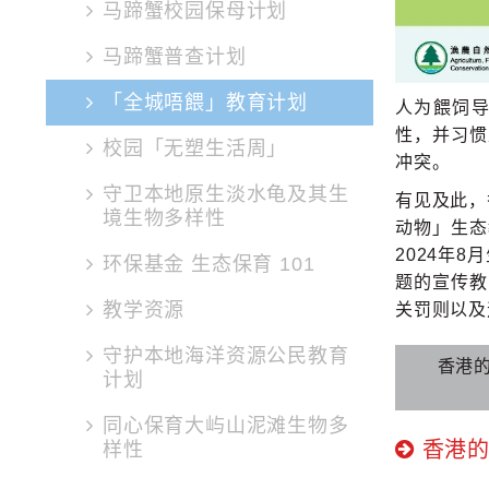
马蹄蟹校园保母计划
马蹄蟹普查计划
「全城唔餵」教育计划
人为餵饲
性，并习惯
校园「无塑生活周」
冲突。
守卫本地原生淡水龟及其生
有见及此，
境生物多样性
动物」生态
2024年
环保基金 生态保育 101
题的宣传教
教学资源
关罚则以及
守护本地海洋资源公民教育
香港
计划
同心保育大屿山泥滩生物多
香港的
样性