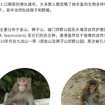
人口稠密的弹丸城市，大多数人都忽略了她丰富的生物多样
0 个，其中当然包括猴子和野猪。
主要分布于金山、狮子山、城门郊野公园及大埔滘自然护理区。栖居于
M. fascicularis) 及它们的杂交种。香港虽然位于
910年代在九龙山一带（即金山及狮子山郊野公园）再次被引