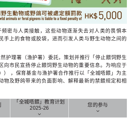
于频密与人类接触，这些动物逐渐失去对人类的畏惧本
民手上的食物或胶袋，进而引发人类与野生动物之间的
农自然护理署（渔护署）委託，策划并推行「停止餵饲野生
区向市民宣扬停止餵饲野生动物的重要信息。为响应于
例》） ，保育基金与渔护署合作推行以「全城唔餵」为主
动物及野鸽带来的负面影响、解释最新的禁餵规定和相
「全城唔餵」教育计划
例
您的参与
2025-26