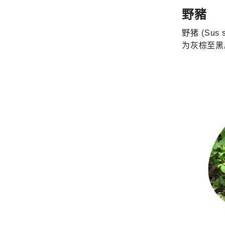
野豬
野猪 (Su
为灰棕至黑