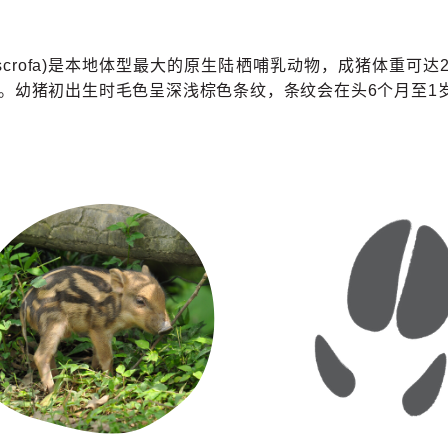
s scrofa)是本地体型最大的原生陆栖哺乳动物，成猪体重可
。幼猪初出生时毛色呈深浅棕色条纹，条纹会在头6个月至1