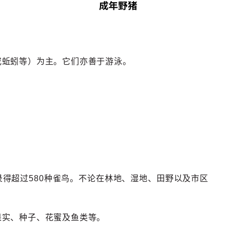
或蚯蚓等）为主。它们亦善于游泳。
得超过580种雀鸟。不论在林地、湿地、田野以及市区
果实、种子、花蜜及鱼类等。