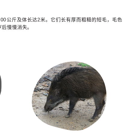
达200​​公斤及体长达2米。它们长有厚而粗糙的短毛，毛色
岁后慢慢消失。