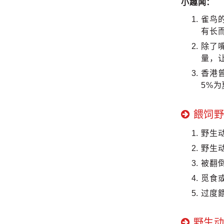
小趣闻：
雀鸟
有长
除了
量，
香港
5%
餵饲野
野生
野生
被翻
觅食
过度
野生动