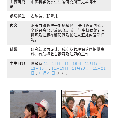
主要研究
中国科学院水生生物研究所王克雄博士
员
参与学生
霍敏诗、彭翠儿
内容
随著白鱀豚唯一的栖息地 – 长江­逐渐萎缩，
全球只盛余少於50条。参与学生协助统计白
鱀豚及江豚在鄱阳湖及长江交汇处的活动情
况。
结果
研究结果为设计、成立及管理保护区提供资
料，有助拯救白鱀豚及江豚的工作
学生日记
霍敏诗
11月15日
,
11月16日
,
11月17日
,
11月18日
,
11月19日
,
11月20日
,
11月21
日
,
11月22日
(PDF)