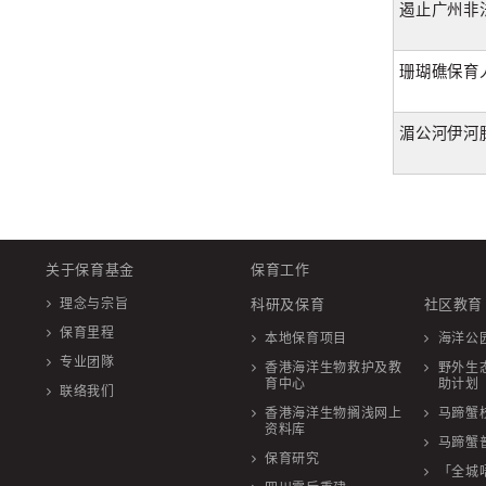
遏止广州非
珊瑚礁保育
湄公河伊河
关于保育基金
保育工作
理念与宗旨
科研及保育
社区教育
保育里程
本地保育项目
海洋公
专业团隊
香港海洋生物救护及教
野外生
育中心
助计划
联络我们
香港海洋生物搁浅网上
马蹄蟹
资料库
马蹄蟹
保育研究
「全城