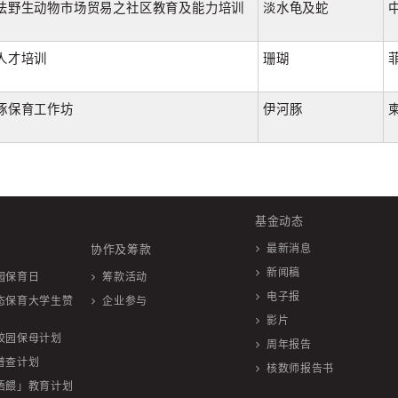
法野生动物市场贸易之社区教育及能力培训
淡水龟及蛇
人才培训
珊瑚
豚保育工作坊
伊河豚
基金动态
协作及筹款
最新消息
新闻稿
园保育日
筹款活动
电子报
态保育大学生赞
企业参与
影片
校园保母计划
周年报告
普查计划
核数师报告书
唔餵」教育计划