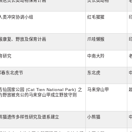
濒危灵长类动物保育计画
灵长类动物
人类冲突协调小组
红毛猩猩
猴康复、野放及保育计画
爪哇懒猴
育研究
中南大羚
林珲春东北虎节
东北虎
家公园 (Cat Tien National Park) 之
马来穿山甲
为野放被充公的马来穿山甲成立野放守则
熊猫遗传多样性研究及谱系建立
小熊猫