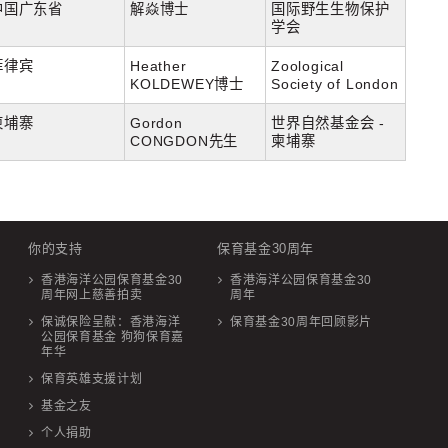
中国广东省
解焱博士
国际野生生物保护
学会
菲律宾
Heather
Zoological
KOLDEWEY博士
Society of London
柬埔寨
Gordon
世界自然基金会 -
CONGDON先生
柬埔寨
你的支持
保育基金30周年
香港海洋公园保育基金30
香港海洋公园保育基金30
周年网上慈善拍卖
周年
保诚保险呈献：香港海洋
保育基金30周年回顾影片
公园保育基金 狗狗保育嘉
年华
保育英雄支援计划
基金之友
个人捐助