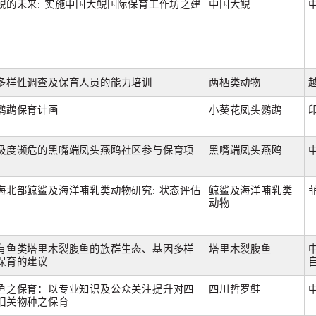
鲵的未来: 实施中国大鲵国际保育工作坊之建
中国大鲵
多样性调查及保育人员的能力培训
两栖类动物
鹦鹉保育计画
小葵花凤头鹦鹉
极度濒危的黑嘴端凤头燕鸥社区参与保育项
黑嘴端凤头燕鸥
海北部鲸鲨及海洋哺乳类动物研究: 状态评估
鲸鲨及海洋哺乳类
动物
有鱼类塔里木裂腹鱼的族群生态、基因多样
塔里木裂腹鱼
保育的建议
鱼之保育：以专业知识及公众关注提升对四
四川哲罗鲑
相关物种之保育