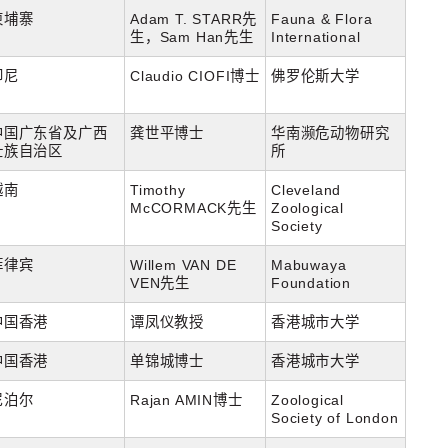
柬埔寨
Adam T. STARR先
Fauna & Flora
生，Sam Han先生
International
印尼
Claudio CIOFI博士
佛罗伦斯大学
中国广东省及广西
龚世平博士
华南濒危动物研究
壮族自治区
所
越南
Timothy
Cleveland
McCORMACK先生
Zoological
Society
菲律宾
Willem VAN DE
Mabuwaya
VEN先生
Foundation
中国香港
谭凤仪教授
香港城市大学
中国香港
单锦城博士
香港城市大学
尼泊尔
Rajan AMIN博士
Zoological
Society of London