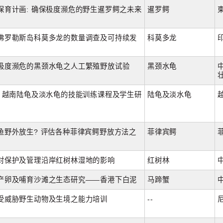
保育计画: 确保极度濒危的野生暹罗鳄之未来
暹罗鳄
佛罗勒斯岛科莫多龙的数量调查及可持续发
科莫多龙
极度濒危的黑颈水龟之人工繁殖野放试验
黑颈水龟
: 越南陆龟及淡水龟的技能训练课程及学生研
陆龟及淡水龟
鱼野外放生? 评估各种菲律宾鳄野放方法之
菲律宾鳄
对保护及管理沿岸红树林湿地的影响
红树林
产卵及哺育沙滩之生态研究——香港下白泥
马蹄蟹
受威胁野生动物及生境之能力培训
--