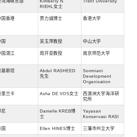
台湾海峡东部
Kimberly N.
Trent University
RIEHL女士
中国香港
贾力诚博士
香港大学
中国
吴玉萍教授
中山大学
中国湛江
周开亚教授
南京师范大学
巴基斯坦
Abdul RASHEED
Sonmiani
先生
Development
Organisation
斯里兰卡
Asha DE VOS女士
西澳洲大学海洋研
究所
印尼
Danielle KREB博
Yayasan
士
Konservasi RASI
泰国
Ellen HINES博士
三藩市州立大学