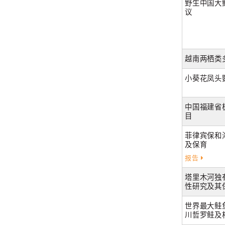
野生中国大
议
越南两栖类
小葵花凤头
中国福建省
目
菲律宾保和
及保育
报告
塔里木河独
性研究及其
世界最大鲑
川哲罗鲑及