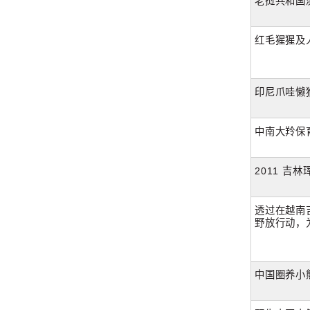
老挝共和国
红毛猩猩及
印尼爪哇懒
中南大羚保
2011 吉
透过在越南吉仙国
野放行动，
中国圈养小