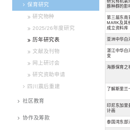
研究有机氯
保育研究
豚种群的影
研究物种
第三届东南
MARK及
2025/26年度研究
成立资料库
历年研究表
亚洲中华白
湛江中华白
文献及刊物
变
网上研讨会
海豚保育之
研究资助申请
四川震后重建
了解斯里兰
社区教育
印尼东加里
计画
协作及筹款
泰国湾东部