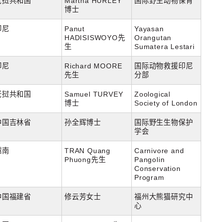
老挝共和国
Martha HURLEY
国际野生动物保育
博士
印尼
Panut
Yayasan
HADISISWOYO先
Orangutan
生
Sumatera Lestari
印尼
Richard MOORE
国际动物救援印尼
先生
分部
老挝共和国
Samuel TURVEY
Zoological
博士
Society of London
中国吉林省
孙全辉博士
国际野生生物保护
学会
越南
TRAN Quang
Carnivore and
Phuong先生
Pangolin
Conservation
Program
中国福建省
修云芳女士
福州大熊猫研究中
心