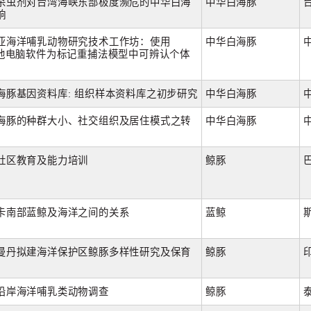
杀虫剂对台湾海峡东部极度濒危的中华白海
中华白海豚
响
亚海洋哺乳动物研究技术工作坊：使用
中华白海豚
其他电脑软件为标记重捕法模型中可辨认个体
海豚基因资料库: 组织样本资料库之初步研究
中华白海豚
海豚的种群大小、社交组织及居住模式之转
中华白海豚
社区教育及能力培训
鲸豚
卡南部蓝鲸及海洋之间的关系
蓝鲸
曼丹拟建海洋保护区鲸豚多样性研究及保育
鲸豚
沿岸海洋哺乳类动物调查
鲸豚