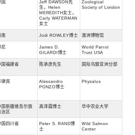
中国
Jeff DAWSON先
Zoological
生，Helen
Society of London
MEREDITH女士，
Carly WATERMAN
女士
越南
Jodi ROWLEY博士
澳洲博物馆
印尼
James D.
World Parrot
GILARDI博士
Trust USA
中国福建省
陈承彦先生
国际鸟盟亚洲分部
菲律宾
Alessandro
Physalus
PONZO博士
中国新疆维吾尔族
高泽霞博士
华中农业大学
自治区
中国四川省
Peter S. RAND博
Wild Salmon
士
Center