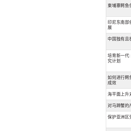
柬埔寨鳄鱼
印尼东南部
展
中国独有且
培育新一代
究计划
如何进行鳄
成效
海平面上升
对马蹄蟹的
保护亚洲区