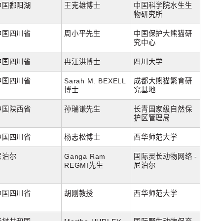
中国鄱阳湖
王克雄博士
中国科学院水生生
物研究所
中国四川省
周小平先生
中国保护大熊猫研
究中心
中国四川省
冉江洪博士
四川大学
中国四川省
Sarah M. BEXELL
成都大熊猫繁育研
博士
究基地
中国陕西省
孙瑞谦先生
长青国家级自然保
护区管理局
中国四川省
杨志松博士
西华师范大学
尼泊尔
Ganga Ram
国际灵长动物网络 -
REGMI先生
尼泊尔
中国四川省
胡刚教授
西华师范大学