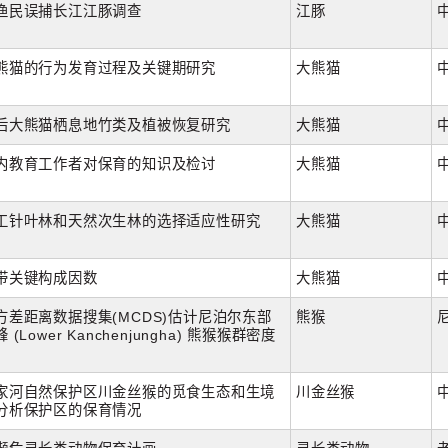
渔民误捕长江江豚调查
江豚
熊猫的行为发育过程及关键期研究
大熊猫
后大熊猫栖息地竹类及植被恢复研究
大熊猫
内教育工作者对保育的知识及检讨
大熊猫
工针叶林和天然次生林的选择适应性研究
大熊猫
带关键构成因数
大熊猫
方差距离数据搜集(MCDS)估计尼泊尔东部
熊猴
(Lower Kanchenjungha) 熊猴猴群密度
家河自然保护区川金丝猴的觅食生态和生境
川金丝猴
分析保护区的保育情况