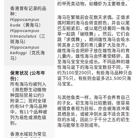
的甲壳类动物，如糠虾为主要粮食。
香港曾有记录的品
种：
海马在繁殖前会花数天求偶。正值求
Hippocampus
偶时期的海马会转变颜色，并会以尾
kuda
（黄海马）
巴互相紧扣，或以尾巴绕著同一株海
Hippocampus
草一起跳「破晓舞」。然后，它们会
trimaculatus
（三
跳「求偶舞」，期间雄性海马会吸水
斑海马）
将其身上空置的育儿囊扩大及张开。
Hippocampus
雌性海马会把卵子放在雄性海马的育
kelloggi
（克氏海
儿囊内，雄性海马会怀著受精卵，直
马）
至海马宝宝完全成长。不同品种的雄
性海马诞下的海马宝宝数目不同，平
约为100至200只，有些海马品种只会
保育状况 (公布年
诞下5只，有些则会诞多达1,500只海
份)：
马宝宝。
所有海马均被列入
《濒危野生动植物
种国际贸易公约》
与其他鱼类一样，海马不会养育自己
附录二；现时全球
的子女。初生海马比较脆弱，很容易
约有54个海马品种
被猎食者视为目标，亦会被海浪冲离
中，有11个品种被
其栖息处，或被冲到水温不适合其生
列为易危或濒危级
存的水域，因此少于千分之五的初生
别。
海马能够生存到成年。
香港水域较为常见