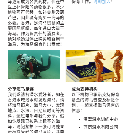
马逐渐成为名贵药材。但在中
保育工作。
请即加入
！
医上补肾阳的药物很多，不少
植物药可代替，如补骨脂及葫
芦巴，因此没有购买干海马的
必要。香港，是海马贸易的主
要国际枢纽，每年进口大量干
海马。作为负责任的消费者，
绝对能透过停止购买和食用干
海马，为海马保育作出贡献！
分享海马足迹
成为支持机构
我们邀请各潜水爱好者，如在
以下机构已承诺支持保育
香港水域潜水时发现海马，请
基金的海马普查及标签计
将海马照片、海马大小、发现
划，一起宣扬海马保育的
地点、水深、日期及时间等资
信息：
料，透过电邮与我们分享。假
潜盟潜水训练中心
如你发现已被系上标签的海
马，请记紧拍下一张可清楚显
蓝历潜水有限公司
示标签号码的海马照片，并电