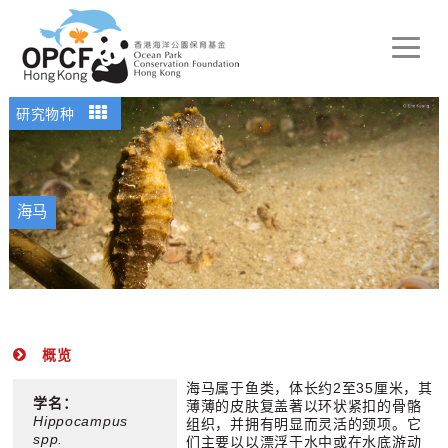
Toggle
naviga
研究物种
海马
概览
海马属于鱼类，体长约2至35厘米，其
学名：
薄薄的皮肤复盖著以环状紧扣的骨骼
Hippocampus
组织，并拥有明显而灵活的颈项。它
spp.
们主要以以漂浮于水中或在水底游动