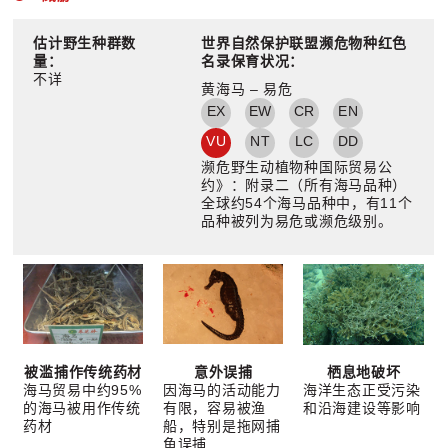
估计野生种群数
世界自然保护联盟濒危物种红色
量：
名录保育状况：
不详
黄海马 – 易危
EX
EW
CR
EN
VU
NT
LC
DD
濒危野生动植物种国际贸易公
约》：附录二（所有海马品种）
全球约54个海马品种中，有11个
品种被列为易危或濒危级别。
被滥捕作传统药材
意外误捕
栖息地破坏
海马贸易中约95%
因海马的活动能力
海洋生态正受污染
的海马被用作传统
有限，容易被渔
和沿海建设等影响
药材
船，特别是拖网捕
鱼误捕