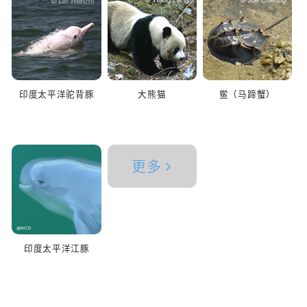
印度太平洋驼背豚
大熊猫
鲎（马蹄蟹）
更多
印度太平洋江豚