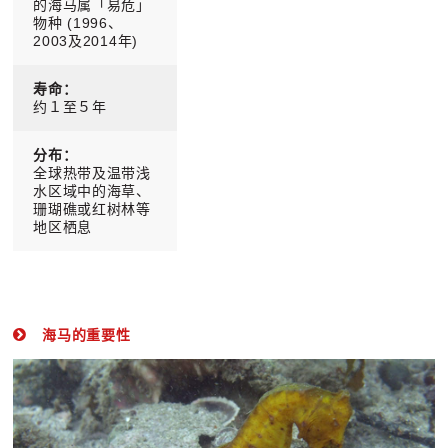
的海马属「易危」
物种 (1996、
2003及2014年)
寿命：
约１至５年
分布：
全球热带及温带浅
水区域中的海草、
珊瑚礁或红树林等
地区栖息
海马的重要性