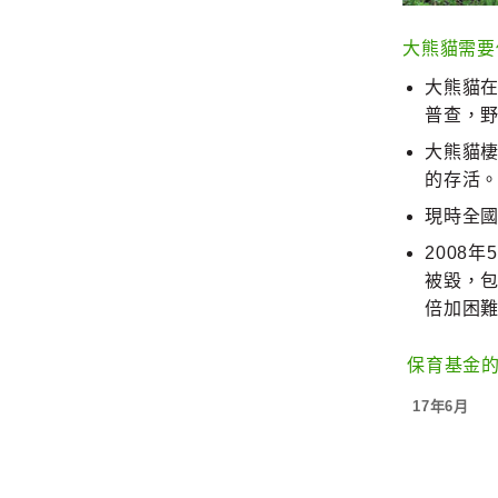
大熊貓需要
大熊貓
普查，野
大熊貓
的存活
現時全國
2008
被毀，
倍加困
保育基金的
17年6月