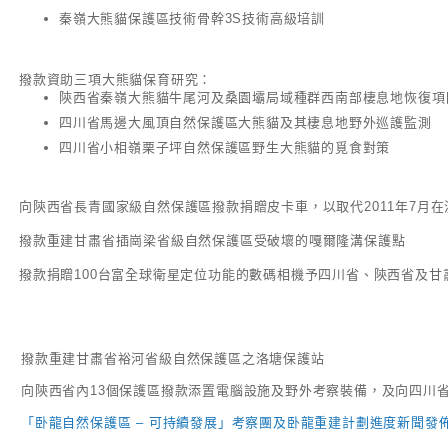
秦嶺大熊貓保護區技術骨幹3S技術高級培訓
撥款資助三項大熊貓保育研究：
陝西省秦嶺大熊貓牛尾河及桑園壩局域種群西南部棲息地恢復項
四川省馬邊大風頂自然保護區大熊貓及其棲息地野外巡護監測
四川省小相嶺栗子坪自然保護區野生大熊貓的覓食對策
向陝西省長青國家級自然保護區撥款捐贈皮卡車，以取代2011年7月
撥款重建甘肅省插崗梁省級自然保護區受破壞的嘎爾隆溝保護點
撥款捐贈100台富全球衛星定位功能的數碼相機予四川省、陝西省及
撥款重建甘肅省裕河省級自然保護區之洛塘保護站
向陝西省內13個保護區撥款添置電腦設施及野外考察裝備，及向四川
「卧龍自然保護區 – 可持續發展」考察團及卧龍重建計劃進度新聞發