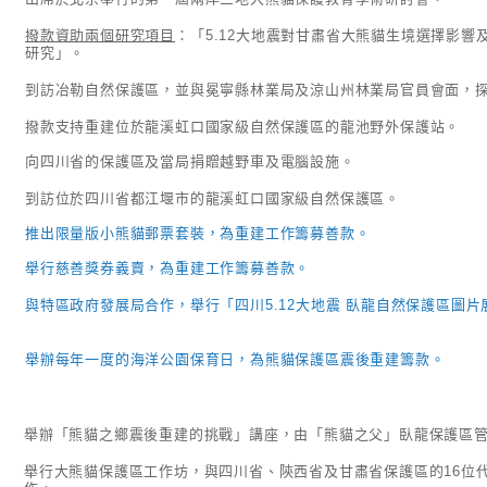
撥款資助兩個研究項目
：「5.12大地震對甘肅省大熊貓生境選擇影
研究」。
到訪冶勒自然保護區，並與冕寧縣林業局及涼山州林業局官員會面，
撥款支持重建位於龍溪虹口國家級自然保護區的龍池野外保護站。
向四川省的保護區及當局捐贈越野車及電腦設施。
到訪位於四川省都江堰市的龍溪虹口國家級自然保護區。
推出限量版小熊貓郵票套裝，為重建工作籌募善款。
舉行慈善獎券義賣，為重建工作籌募善款。
與特區政府發展局合作，舉行「四川5.12大地震 臥龍自然保護區圖片
舉辦每年一度的海洋公園保育日，為熊貓保護區震後重建籌款。
舉辦「熊貓之鄉震後重建的挑戰」講座，由「熊貓之父」臥龍保護區
舉行大熊貓保護區工作坊，與四川省、陝西省及甘肅省保護區的16位