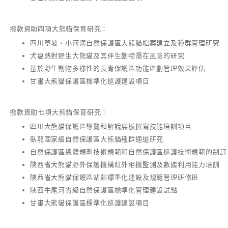
撥款資助四項大熊貓保育研究：
四川草坡、小河溝自然保護區大熊貓檔案建立及種群管理研究
犬瘟熱對野生大熊貓及其伴生動物潛在風險的研究
基於野生動物多樣性的長青保護區功能區劃管理效果評估
甘肅大熊貓保護區標準化巡護建設項目
撥款資助七項大熊貓保育研究：
四川大熊貓保護區導覽和解說展板撰寫技能培訓項目
臥龍國家級自然保護區大熊貓種群通道研究
自然保護區總體規劃技術規範和自然保護區巡護技術規範的制訂
陝西省大熊貓野外保護機構紅外相機監測及數據利用能力培訓
陝西省大熊貓保護區站點標準化建設及規範管理研修班
陝西牛尾河省級自然保護區標準化管理建設試點
甘肅大熊貓保護區標準化巡護建設項目