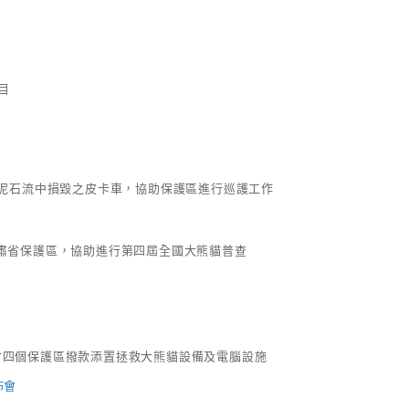
目
在泥石流中損毀之皮卡車，協助保護區進行巡護工作
甘肅省保護區，協助進行第四屆全國大熊貓普查
省四個保護區撥款添置拯救大熊貓設備及電腦設施
佈會