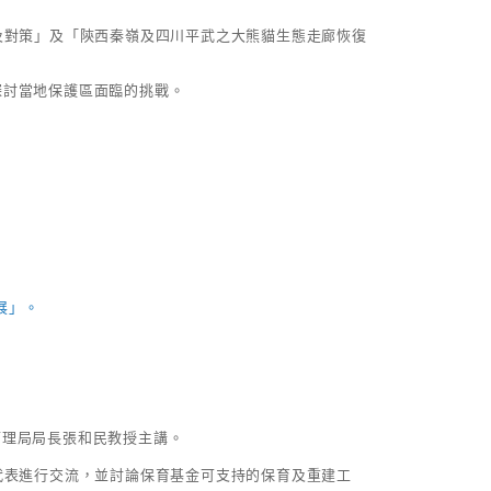
響及對策」及「陝西秦嶺及四川平武之大熊貓生態走廊恢復
探討當地保護區面臨的挑戰。
展」。
管理局局長張和民教授主講。
代表進行交流，並討論保育基金可支持的保育及重建工