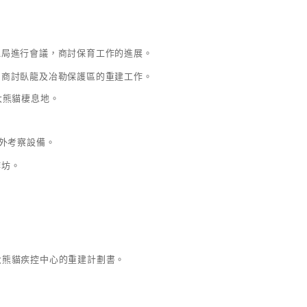
理局進行會議，商討保育工作的進展。
，商討臥龍及冶勒保護區的重建工作。
大熊貓棲息地。
野外考察設備。
作坊。
大熊貓疾控中心的重建計劃書。