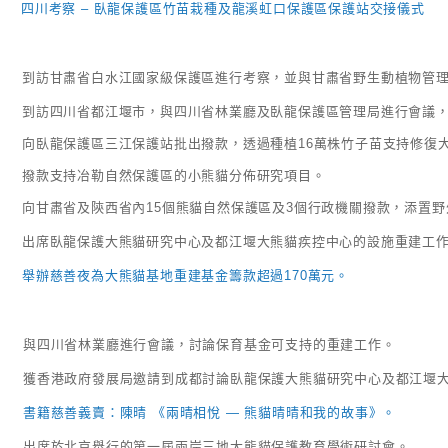
四川考察 – 臥龍保護區竹苗栽種及龍溪虹口保護區保護站交接儀式
到訪甘肅省白水江國家級保護區進行考察，並與甘肅省野生動植物管
到訪四川省都江堰市，與四川省林業廳及臥龍保護區管理局進行會議
向臥龍保護區三江保護站批出撥款，透過種植16萬株竹子苗支持修復
撥款支持冶勒自然保護區的小熊貓分佈研究項目。
向甘肅省及陝西省內15個熊貓自然保護區及3個行政機關撥款，添置
出席臥龍保護大熊貓研究中心及都江堰大熊貓疾控中心的設施重建工
舉辦慈善夜為大熊貓基地重建基金籌款超過170萬元。
與四川省林業廳進行會議，討論保育基金可支持的重建工作。
獲香港政府發展局邀請到成都討論臥龍保護大熊貓研究中心及都江堰
書籍慈善義賣：陳晴 《兩晴相悅 — 熊貓晴晴和我的故事》。
出席於北京舉行的第一屆兩岸三地大熊貓保護教育學術研討會。