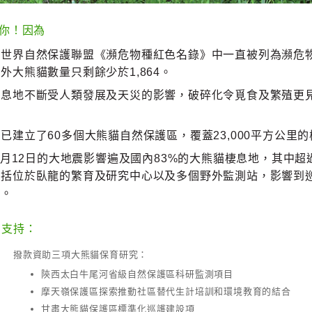
你！因為
在世界自然保護聯盟《瀕危物種紅色名錄》中
一直被列為瀕危物
外大熊貓數量只剩餘少於1,864。
棲息地不斷受人類發展及天災的影響，破碎化令覓食及繁殖更
。
已建立了60多個大熊貓自然保護區，覆蓋23,000平方公
年5月12日的大地震影響遍及國內83%的大熊貓棲息地，其中超過
包括位於臥龍的繁育及研究中心以及多個野外監測站，影響到
難。
支持：
撥款資助三項大熊貓保育研究：
陝西太白牛尾河省級自然保護區科研監測項目
摩天嶺保護區探索推動社區替代生計培訓和環境教育的結合
甘肅大熊貓保護區標準化巡護建設項