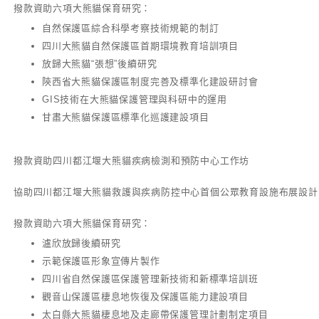
撥款資助六項大熊貓保育研究：
自然保護區綜合科學考察技術規範的制訂
四川大熊貓自然保護區首期環境教育培訓項目
放歸大熊貓“張想”後續研究
陝西省大熊貓保護區制度完善及標準化建設研討會
GIS技術在大熊貓保護管理與科研中的運用
甘肅大熊貓保護區標準化巡護建設項目
撥款資助四川都江堰大熊貓疾病檢測和預防中心工作坊
協助四川都江堰大熊貓救護與疾病防控中心首個公眾教育設施布展設計
撥款資助六項大熊貓保育研究：
瀘欣放歸後續研究
示範保護區形象宣傳片製作
四川省自然保護區保護管理新技術和新標準培訓班
觀音山保護區棲息地恢復及保護區能力建設項目
太白縣大熊貓棲息地及走廊帶保護管理計劃制定項目