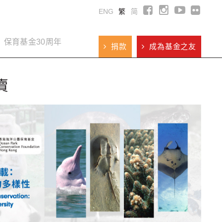
ENG
繁
简
保育基金30周年
捐款
成為基金之友
賣