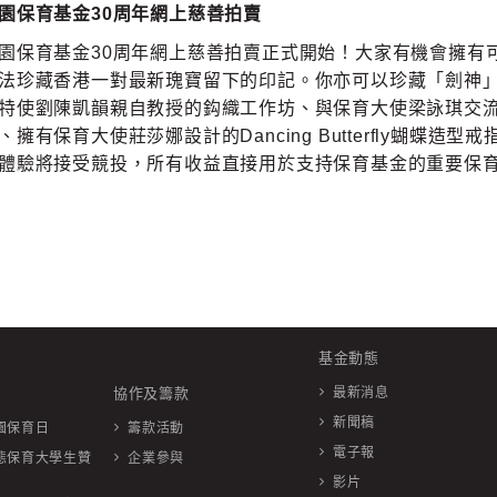
園保育基金30
周年網上慈善拍賣
園保育基金30周年網上慈善拍賣正式開始！​大家有機會擁有可
法珍藏香港一對最新瑰寶留下的印記。你亦可以珍藏「劍神」
特使劉陳凱韻親自教授的鈎織工作坊、與保育大使梁詠琪交
擁有保育大使莊莎娜設計的Dancing Butterfly蝴蝶造型
體驗將接受競投，所有收益直接用於支持保育基金的重要保
基金動態
協作及籌款
最新消息
新聞稿
園保育日
籌款活動
電子報
態保育大學生贊
企業參與
影片