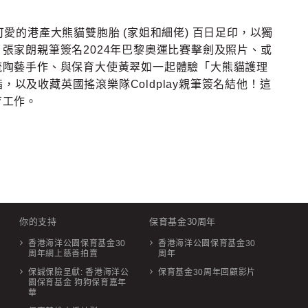
愛的港產大熊貓雙胞胎 (家姐和細佬) 百日足印，以獨
張家朗親筆簽名2024年巴黎奧運比賽擊劍及照片、或
流陶藝手作、與保育大使黃翠如一起體驗「大熊貓護理
戒指，以及收藏英國搖滾樂隊Coldplay親筆簽名結他！這
育工作。
你的支持
保育基金30周年
香港海洋公園保育基金30
香港海洋公園保育基金30
周年網上慈善拍賣
周年
保誠保險呈獻: 香港海洋公
保育基金30周年回顧影片
園保育基金 狗狗保育嘉年
華