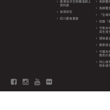
香港海洋生物擱淺網上
馬蹄蟹
資料庫
馬蹄蟹
保育研究
「全城
四川震後重建
校園「
守衛本
其生境
環保基金
教學資
守護本
教育計
同心保
物多樣