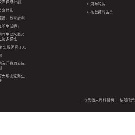
校園保母計劃
周年報告
普查計劃
核數師報告書
唔餵」教育計劃
無塑生活週」
地原生淡水龜及
生物多樣性
 生態保育 101
源
地海洋資源公民
劃
育大嶼山泥灘生
性
|
收集個人資料聲明
|
私隱政策