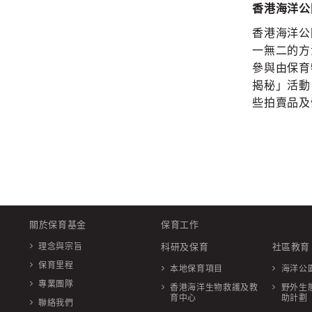
香港海洋公
香港海洋公
一無二的方
參與由保育
揭秘」活動、
些拍賣品及
關於保育基金
保育工作
理念與宗旨
科研及保育
社區教育
保育里程
本地保育項目
海洋公
專業團隊
香港海洋生物救護及教
野外生
育中心
助計劃
聯絡我們