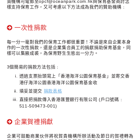
貴機構可電郵至opcf@oceanpark.com.hk與保育基金商討怎
樣支持保育工作，又可考慮以下方法成為我們的贊助機構﹕
一次性捐款
每一分一毫對我們的保育工作都很重要！不論是來自企業本身
作的一次性捐款，還是企業集合員工的捐獻捐助保育基金，同
樣可以集腋成裘，為保育野生生態出一分力。
3個簡易的捐款方法包括﹕
透過支票抬頭寫上「香港海洋公園保育基金」並寄交香
港仔海洋公園香港海洋公園保育基金收
填妥並提交
捐款表格
直接把捐款傳入香港匯豐銀行有限公司 (戶口號碼﹕
511-509473-001)
企業賀禮捐獻
企業可鼓勵商業伙伴將祝賀貴機構所辦活動及節日的賀禮轉為