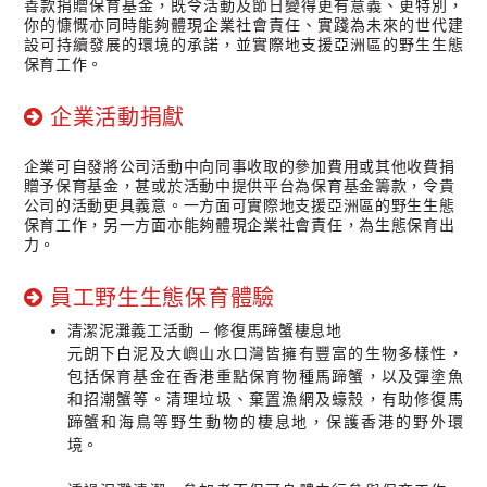
善款捐贈保育基金，既令活動及節日變得更有意義、更特別，
你的慷慨亦同時能夠體現企業社會責任、實踐為未來的世代建
設可持續發展的環境的承諾，並實際地支援亞洲區的野生生態
保育工作。
企業活動捐獻
企業可自發將公司活動中向同事收取的參加費用或其他收費捐
贈予保育基金，甚或於活動中提供平台為保育基金籌款，令貴
公司的活動更具義意。一方面可實際地支援亞洲區的野生生態
保育工作，另一方面亦能夠體現企業社會責任，為生態保育出
力。
員工野生生態保育體驗
清潔泥灘義工活動 – 修復馬蹄蟹棲息地
元朗下白泥及大嶼山水口灣皆擁有豐富的生物多樣性，
包括保育基金在香港重點保育物種馬蹄蟹，以及彈塗魚
和招潮蟹等。清理垃圾、棄置漁網及蠔殼，有助修復馬
蹄蟹和海鳥等野生動物的棲息地，保護香港的野外環
境。