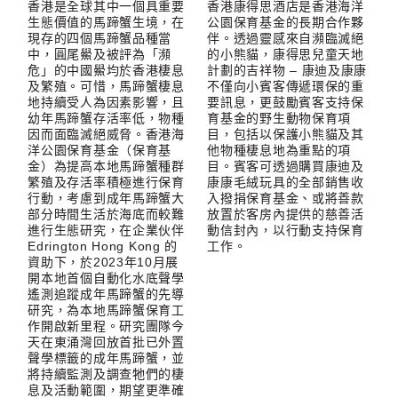
香港是全球其中一個具重要
香港康得思酒店是香港海洋
生態價值的馬蹄蟹生境，在
公園保育基金的長期合作夥
現存的四個馬蹄蟹品種當
伴。透過靈感來自瀕臨滅絕
中，圓尾鱟及被評為「瀕
的小熊貓，康得思兒童天地
危」的中國鱟均於香港棲息
計劃的吉祥物 – 康迪及康康
及繁殖。可惜，馬蹄蟹棲息
不僅向小賓客傳遞環保的重
地持續受人為因素影響，且
要訊息，更鼓勵賓客支持保
幼年馬蹄蟹存活率低，物種
育基金的野生動物保育項
因而面臨滅絕威脅。香港海
目，包括以保護小熊貓及其
洋公園保育基金（保育基
他物種棲息地為重點的項
金）為提高本地馬蹄蟹種群
目。賓客可透過購買康迪及
繁殖及存活率積極進行保育
康康毛絨玩具的全部銷售收
行動，考慮到成年馬蹄蟹大
入撥捐保育基金、或將善款
部分時間生活於海底而較難
放置於客房內提供的慈善活
進行生態研究，在企業伙伴
動信封內，以行動支持保育
Edrington Hong Kong 的
工作。
資助下，於2023年10月展
開本地首個自動化水底聲學
遙測追蹤成年馬蹄蟹的先導
研究，為本地馬蹄蟹保育工
作開啟新里程。研究團隊今
天在東涌灣回放首批已外置
聲學標籤的成年馬蹄蟹，並
將持續監測及調查牠們的棲
息及活動範圍，期望更準確