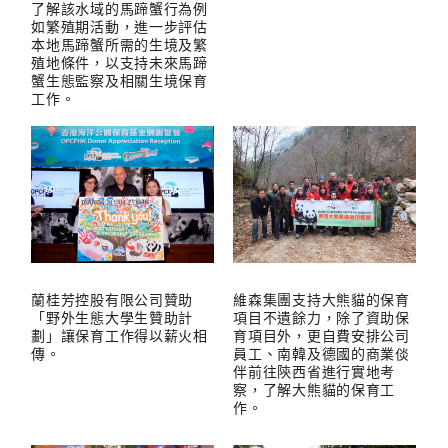
了解該水域的馬蹄蟹行為例
如繁殖期活動，進一步評估
本地馬蹄蟹所需的生境及繁
殖地條件，以支持未來馬蹄
蟹生態監察及相關生境保育
工作。
蘭桂芳控股有限公司贊助
維森集團支持大熊貓的保育
「野外生態大學生贊助計
項目不遺餘力，除了資助保
劃」讓保育工作得以薪火相
育項目外，更自費安排公司
傳。
員工、南韓及德國的商業倓
伴前往陝西省進行實地考
察，了解大熊貓的保育工
作。