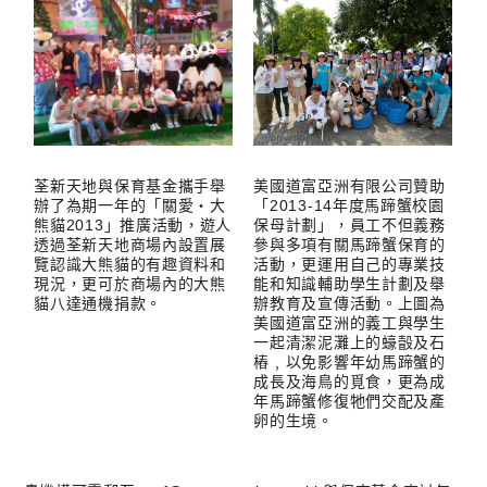
荃新天地與保育基金攜手舉
美國道富亞洲有限公司贊助
辦了為期一年的「關愛‧大
「2013-14年度馬蹄蟹校園
熊貓2013」推廣活動，遊人
保母計劃」，員工不但義務
透過荃新天地商場內設置展
參與多項有關馬蹄蟹保育的
覽認識大熊貓的有趣資料和
活動，更運用自己的專業技
現況，更可於商場內的大熊
能和知識輔助學生計劃及舉
貓八達通機捐款。
辦教育及宣傳活動。上圖為
美國道富亞洲的義工與學生
一起清潔泥灘上的蠔瞉及石
樁﹐以免影響年幼馬蹄蟹的
成長及海鳥的覓食，更為成
年馬蹄蟹修復牠們交配及產
卵的生境。