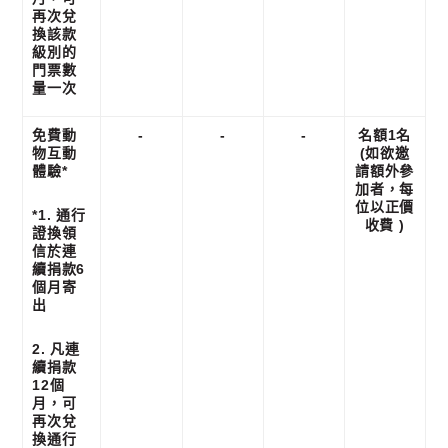
再次兌
換該款
級別的
門票數
量一次
免費動
-
-
-
名額1名
物互動
(如欲邀
體驗*
請額外參
加者，每
位以正價
*1. 通行
收費 )
證換領
信於連
續捐款6
個月寄
出
2. 凡連
續捐款
12個
月，可
再次兌
換通行