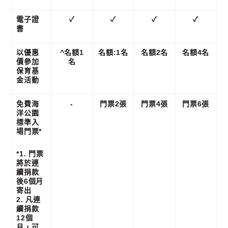
電子證
✓
✓
✓
✓
書
以優惠
^名額1
名額:1名
名額2名
名額4名
價參加
名
保育基
金活動
免費海
-
門票2張
門票4張
門票6張
洋公園
標準入
場門票*
*1. 門票
將於連
續捐款
後6個月
寄出
2. 凡連
續捐款
12個
月，可