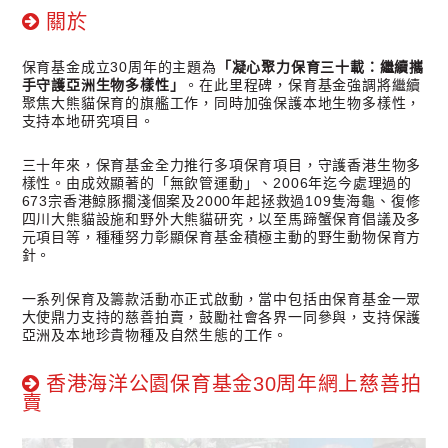
關於
保育基金成立30周年
的
主題為
「凝心聚力保育三十載：繼續攜
手守護亞洲生物多樣性」
。在此里程碑，保育基金強調將繼續
聚焦大熊貓保育的旗艦工作，同時加強保護本地生物多樣性，
支持本地研究項目。
三十年來，保育基金全力推行多項保育項目，守護香港生物多
樣性。由成效顯著的「無飲管運動」、2006年迄今處理過的
673宗香港鯨豚擱淺個案及2000年起拯救過109隻海龜、復修
四川大熊貓設施和野外大熊貓研究，以至馬蹄蟹保育倡議及多
元項目等，種種努力彰顯保育基金積極主動的野生動物保育方
針。
一系列保育及籌款活動亦正式啟動，當中包括由保育基金一眾
大使鼎力支持的慈善拍賣，鼓勵社會各界一同參與，支持保護
亞洲及本地珍貴物種及自然生態的工作
。
香港海洋公園保育基金30周年網上慈善拍
賣