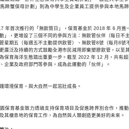
「馬蹄蟹保母計劃」則為中學生及企業員工提供參與本地馬蹄
17 年首次推行的「無飲筒日」，保育基金於 2018 年 6 月
動」，更增設了三個不同的參與方法：無飲管伙伴（每日不
管星期五（每週五不主動提供飲管）、無飲管8號（每月8號
更廣泛及持續的方式鼓勵全港市民減用即棄塑膠飲管，以至
保育海洋生態踏出重要一步。截至 2022 年 12 月，共有超過 
、企業及政府部門等參與，成為此運動的「伙伴」。
踐環境保育，與大自然一起茁壯成長。
公園保育基金致力透過支持保育項目及促進跨界別合作，推動
及其棲息地的保育工作，為自然與人類創造更美好的未來。