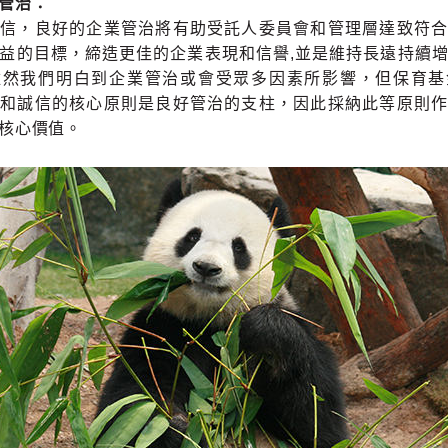
管治：
相信，良好的企業管治將有助受託人委員會和管理層達致符合
益的目標，締造更佳的企業表現和信譽,並是維持長遠持續
雖然我們明白到企業管治或會受眾多因素所影響，但保育基
度和誠信的核心原則是良好管治的支柱，因此採納此等原則作
核心價值。