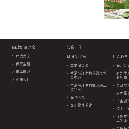
關於保育基金
保育工作
理念與宗旨
科研及保育
社區教育
保育里程
本地保育項目
海洋公
專業團隊
香港海洋生物救護及教
野外生
育中心
助計劃
聯絡我們
香港海洋生物擱淺網上
馬蹄蟹
資料庫
馬蹄蟹
保育研究
「全城
四川震後重建
校園「
守衛本
其生境
環保基金