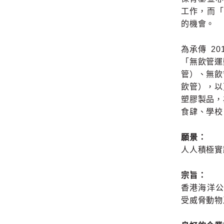
工作，而
的機會。
為承傳 20
「無飲管運
管）、無飲
飲管），以
塑膠製品，為
食肆、學校
願景：
人人積極實
宗旨：
香港海洋
受威脅動物