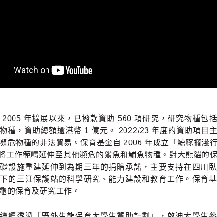
 2005 年擴展以來，已撥款資助 560 項研究，研究物種包
物種，資助總額逾港幣 1 億元。 2022/23 年度的資助項目
瀕危物種的非法貿易。保育基金自 2006 年成立「鯨豚擱淺
6 年將工作範疇延伸至其他瀕危的鯊魚和鯆魚物種。對大熊貓的
基礎設施重建延伸到為期三年的捐贈承諾，主要支持在四川臥
轄下的三江保護站的科學研究、能力建設和教育工作。保育基
龜的保育及研究工作。
亦繼續透過「野外生態保育大學生贊助計劃」，啟迪大學生參