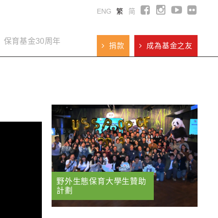
ENG
繁
简
保育基金30周年
捐款
成為基金之友
野外生態保育大學生贊助
計劃