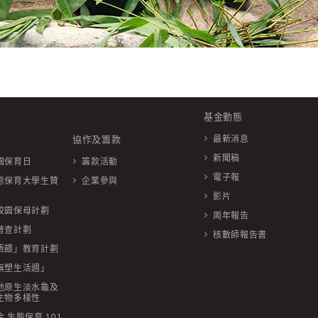
基金動態
協作及籌款
最新消息
新聞稿
園保育日
籌款活動
電子報
態保育大學生贊
企業參與
影片
校園保母計劃
周年報告
普查計劃
核數師報告書
唔餵」教育計劃
無塑生活週」
地原生淡水龜及
生物多樣性
 生態保育 101