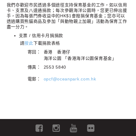
我們亦歡迎市民透過多個途徑支持保育基金的工作，如以信用
卡、支票及八達通捐款；每次參觀海洋公園時，您更已伸出援
手，因為每張門券收益中的HK$1會撥捐保育基金；您亦可以
透過購買熊貓商品及參加「與動物親上加親」活動為保育工作
盡一分力。
支票 / 信用卡月捐捐款
請
按此
下載捐款表格
寄回：
香港 香港仔
海洋公園 「香港海洋公園保育基金」
傳真：
2553 5840
電郵：
opcf@oceanpark.com.hk