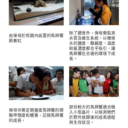
除了餵食外，保母需監測
由保母於校園內設置的馬蹄蟹
水質及維生系統，以確保
飼養缸
水的鹽度、酸鹼度、溫度
和氨濃度都合乎指引，讓
馬蹄蟹在合適的環境下成
長。
部份較大的馬蹄蟹適合植
保母亦需定期量度馬蹄蟹的頭
入小型晶片，以偵測牠們
胸甲闊度和體重，記錄馬蹄蟹
於野外放歸後的成長過程
的成長。
與生存狀況。