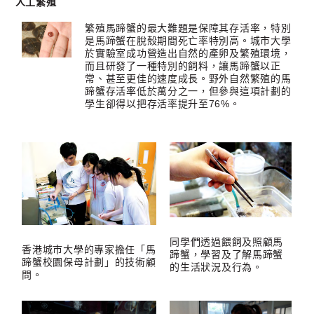
人工繁殖
繁殖馬蹄蟹的最大難題是保障其存活率，特別
是馬蹄蟹在脫殼期間死亡率特別高。城市大學
於實驗室成功營造出自然的產卵及繁殖環境，
而且研發了一種特別的飼料，讓馬蹄蟹以正
常、甚至更佳的速度成長。野外自然繁殖的馬
蹄蟹存活率低於萬分之一，但參與這項計劃的
學生卻得以把存活率提升至76%。
同學們透過餵飼及照顧馬
香港城市大學的專家擔任「馬
蹄蟹，學習及了解馬蹄蟹
蹄蟹校園保母計劃」的技術顧
的生活狀況及行為。
問。