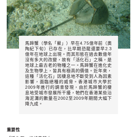
馬蹄蟹（學名「鱟」）早在4.75億年前（奧
陶紀下旬）已存在，比早期恐龍還要早2.3
億年在地球上出現。而其形態在過去數億年
沒有多大的改變，故有「活化石」之稱，是
地球上最古老的物種之一。馬蹄蟹在進化史
及生物學上，皆具有極高的價值。近年來，
這種「活化石」因棲息地不斷受到人為因素
影響，面臨絕種的威脅。香港城市大學於
2009年進行的調查發現，由於馬蹄蟹的棲
息地受城市發展所干擾，牠們在香港某些沿
海泥灘的數量在2002至2009年期間大幅下
降九成。
重要性