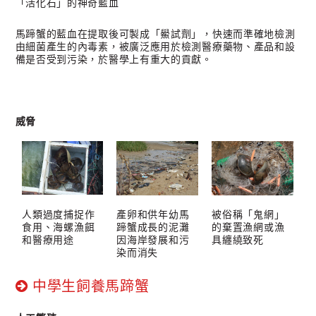
「活化石」的神奇藍血
馬蹄蟹的藍血在提取後可製成「鱟試劑」，快速而準確地檢測
由細菌產生的內毒素，被廣泛應用於檢測醫療藥物、產品和設
備是否受到污染，於醫學上有重大的貢獻。
威脅
人類過度捕捉作
產卵和供年幼馬
被俗稱「鬼網」
食用、海螺漁餌
蹄蟹成長的泥灘
的棄置漁網或漁
和醫療用途
因海岸發展和污
具纏繞致死
染而消失
中學生飼養馬蹄蟹