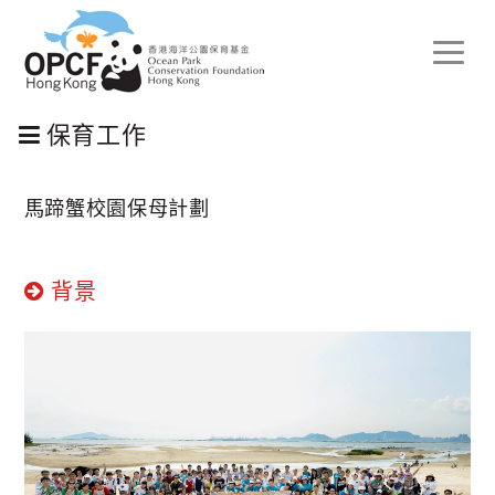
Toggle
naviga
保育工作
馬蹄蟹校園保母計劃
背景