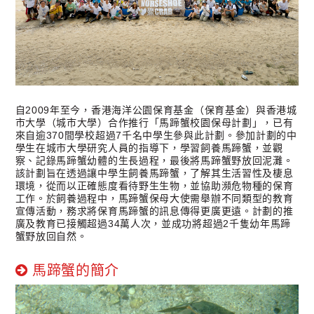
自2009年至今，香港海洋公園保育基金（保育基金）與香港城
市大學（城市大學）合作推行「馬蹄蟹校園保母計劃」，已有
來自逾370間學校超過7千名中學生參與此計劃。參加計劃的中
學生在城市大學研究人員的指導下，學習飼養馬蹄蟹，並觀
察、記錄馬蹄蟹幼體的生長過程，最後將馬蹄蟹野放回泥灘。
該計劃旨在透過讓中學生飼養馬蹄蟹，了解其生活習性及棲息
環境，從而以正確態度看待野生生物，並協助瀕危物種的保育
工作。於飼養過程中，馬蹄蟹保母大使需舉辦不同類型的教育
宣傳活動，務求將保育馬蹄蟹的訊息傳得更廣更遠。計劃的推
廣及教育已接觸超過34萬人次，並成功將超過2千隻幼年馬蹄
蟹野放回自然。
馬蹄蟹的簡介