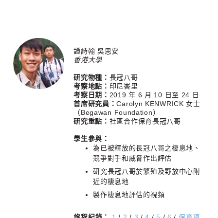
譚詩翰 吳思安
香港大學
研究物種：
長冠八哥
考察地點：
印尼峇里
考察日期：
2019 年 6 月 10 日至 24 日
首席研究員：
Carolyn KENWRICK 女士
（Begawan Foundation）
研究重點：
社區合作保育長冠八哥
學生參與：
為已被釋放的長冠八哥之棲息地、
競爭對手和威脅作出評估
研究長冠八哥於繁殖及野放中心附
近的棲息地
製作棲息地評估的視頻
旅程紀錄：
1
/
2
/
3
/
4
/
5
/
6
/
保育項