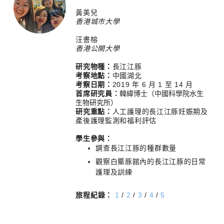
黃美兒
香港城市大學
汪書榕
香港公開大學
研究物種：
長江江豚
考察地點：
中國湖北
考察日期：
2019 年 6 月 1 至 14 月
首席研究員：
韓緯博士
（中國科學院水生
生物研究所）
研究重點：
人工護理的長江江豚妊娠期及
產後護理監測和福利評估
學生參與：
調查長江江豚的種群數量
觀察白鱀豚館內的長江江豚的日常
護理及訓練
旅程紀錄：
1
/
2
/
3
/
4
/
5