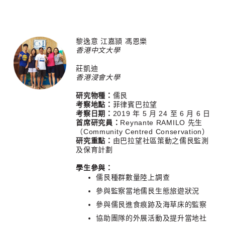
黎逸意 江嘉頴 馮恩樂
香港中文大學
莊凱迪
香港浸會大學
研究物種：
儒艮
考察地點：
菲律賓巴拉望
考察日期：
2019 年 5 月 24 至 6 月 6 日
首席研究員：
Reynante RAMILO 先生
（Community Centred Conservation）
研究重點：
由巴拉望社區策動之儒艮監測
及保育計劃
學生參與：
儒艮種群數量陸上調查
參與監察當地儒艮生態旅遊狀況
參與儒艮進食痕跡及海草床的監察
協助團隊的外展活動及提升當地社