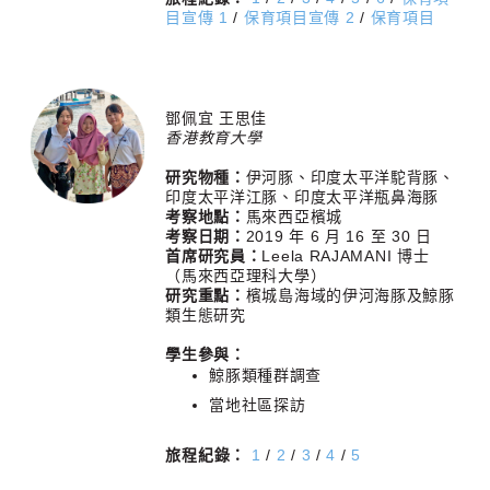
目宣傳 1
/
保育項目宣傳 2
/
保育項目
鄧佩宜 王思佳
香港教育大學
研究物種：
伊河豚、印度太平洋駝背豚、
印度太平洋江豚、印度太平洋瓶鼻海豚
考察地點：
馬來西亞檳城
考察日期：
2019 年 6 月 16 至 30 日
首席研究員：
Leela RAJAMANI 博士
（馬來西亞理科大學）
研究重點：
檳城島海域的伊河海豚及鯨豚
類生態研究
學生參與：
鯨豚類種群調查
當地社區探訪
旅程紀錄：
1
/
2
/
3
/
4
/
5