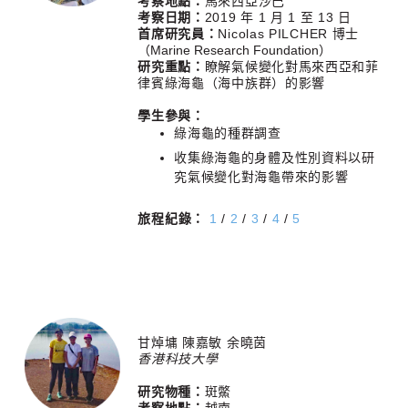
考察地點：
馬來西亞沙巴
考察日期：
2019 年 1 月 1 至 13 日
首席研究員：
Nicolas PILCHER 博士
（Marine Research Foundation）
研究重點：
瞭解氣候變化對馬來西亞和菲
律賓綠海龜（海中族群）的影響
學生參與：
綠海龜的種群調查
收集綠海龜的身體及性別資料以研
究氣候變化對海龜帶來的影響
旅程紀錄：
1
/
2
/
3
/
4
/
5
甘焯墉 陳嘉敏 余曉茵
香港科技大學
研究物種：
斑鱉