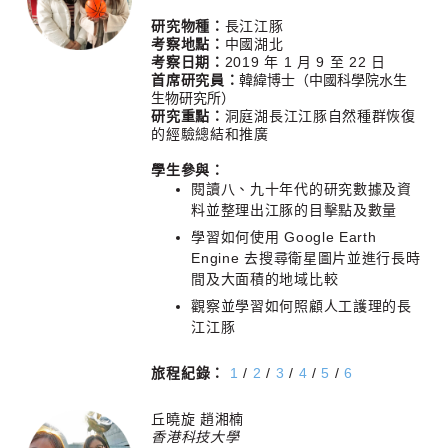
研究物種：
長江江豚
考察地點：
中國湖北
考察日期：
2019 年 1 月 9 至 22 日
首席研究員：
韓緯博士
（中國科學院水生
生物研究所）
研究重點：
洞庭湖長江江豚自然種群恢復
的經驗總結和推廣
學生參與：
閱讀八、九十年代的研究數據及資
料並整理出江豚的目擊點及數量
學習如何使用 Google Earth
Engine 去搜尋衛星圖片並進行長時
間及大面積的地域比較
觀察並學習如何照顧人工護理的長
江江豚
旅程紀錄：
1
/
2
/
3
/
4
/
5
/
6
丘曉旋 趙湘楠
香港科技大學