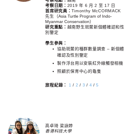
考察地點：
越南
考察日期：
2019 年 6 月 2 至 17 日
首席研究員：
Timonthy McCORMACK
先生
（Asia Turtle Program of Indo-
Myanmar Conservation）
研究重點：
越南野生斑鱉新個體確認和性
別鑒定
學生參與：
協助斑鱉的種群數量調查 – 新個體
確認及性別鑒定
製作浮台用以安裝紅外線觸發相機
照顧於保育中心的龜隻
旅程紀錄：
1
/
2
/
3
/
4
/
5
高卓琦 梁詠婷
香港科技大學