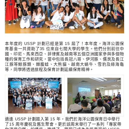
本年度的 USSP 計劃已經是第 15 屆了！本年度，海洋公園保
育基金一共資助了35 位來自七間大學的學生。他們分別前往中
國、印尼、馬來西亞、菲律賓及越南等五個亞洲國家參與多個物
種的保育工作和研究，當中包括長冠八哥、伊河豚、儒艮及長江
江豚等鯨豚類、棘腹蛙、大熊貓、越南大蝸牛、雪豹及綠海龜
等，同學將透過旅程及保育計劃延續保育精神。
適逢 USSP 計劃踏入第 15 年，我們於海洋公園保育日中舉行
了15 周年慶祝及舊生聚會，更於該周末舉行了一系列「專家帶