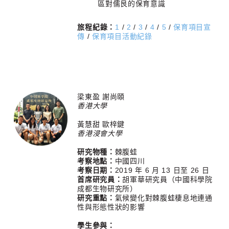
區對儒艮的保育意識
旅程紀錄：
1
/
2
/
3
/
4
/
5
/
保育項目宣
傳
/
保育項目活動紀錄
梁東盈 謝尚頤
香港大學
黃慧甜 歐梓鍵
香港浸會大學
研究物種：
棘腹蛙
考察地點：
中國四川
考察日期：
2019 年 6 月 13 日至 26 日
首席研究員：
胡軍華研究員（中國科學院
成都生物研究所）
研究重點：
氣候變化對棘腹蛙棲息地連通
性與形態性狀的影響
學生參與：