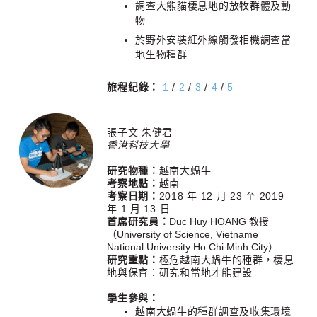
調查大熊貓棲息地的放牧群體及動
物
於野外安裝紅外線觸發相機調查當
地生物種群
旅程紀錄：
1
/
2
/
3
/
4
/
5
張子文 朱健君
香港科技大學
研究物種：
越南大蝸牛
考察地點：
越南
考察日期：
2018 年 12 月 23 至 2019
年 1 月 13 日
首席研究員：
Duc Huy HOANG 教授
（University of Science, Vietname
National University Ho Chi Minh City）
研究重點：
極危越南大蝸牛的種群，棲息
地與保育：研究和當地才能建設
學生參與：
越南大蝸牛的種群調查及收集環境