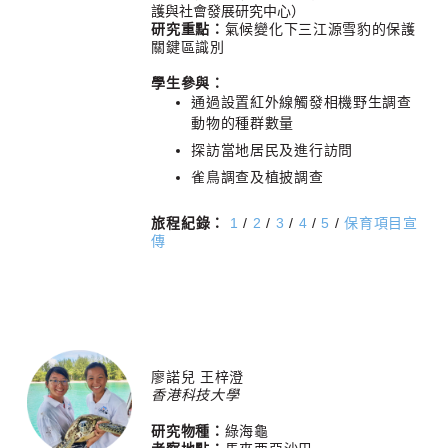
護與社會發展研究中心）
研究重點：
氣候變化下三江源雪豹的保護
關鍵區識別
學生參與：
通過設置紅外線觸發相機野生調查
動物的種群數量
探訪當地居民及進行訪問
雀鳥調查及植披調查
旅程紀錄：
1
/
2
/
3
/
4
/
5
/
保育項目宣
傳
廖諾兒 王梓澄
香港科技大學
研究物種：
綠海龜