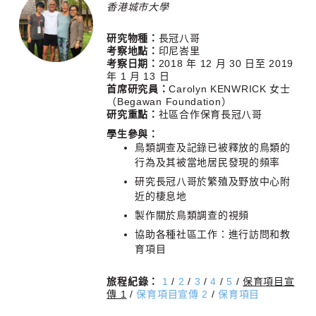
香港城市大學
研究物種：
長冠八哥
考察地點：
印尼峇里
考察日期：
2018 年 12 月 30 日至 2019
年 1 月 13 日
首席研究員：
Carolyn KENWRICK 女士
（Begawan Foundation）
研究重點：
社區合作保育長冠八哥
學生參與：
鳥類調查及記錄已被釋放的鳥類的
行為及其被當地居民發現的頻率
研究長冠八哥於繁殖及野放中心附
近的棲息地
製作關於鳥類調查的視頻
協助各種社區工作：進行訪問和教
育項目
旅程紀錄：
1
/
2
/
3
/
4
/
5
/
保育項目宣
傳 1
/
保育項目宣傳 2
/
保育項目