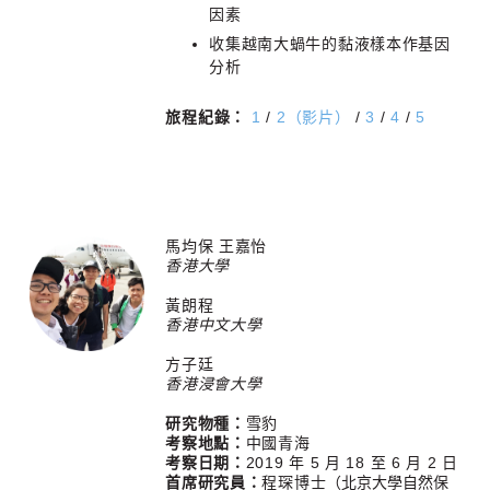
因素
收集越南大蝸牛的黏液樣本作基因
分析
旅程紀錄：
1
/
2（影片）
/
3
/
4
/
5
馬均保 王嘉怡
香港大學
黃朗程
香港中文大學
方子廷
香港浸會大學
研究物種：
雪豹
考察地點：
中國青海
考察日期：
2019 年 5 月 18 至 6 月 2 日
首席研究員：
程琛博士
（
北京大學自然保