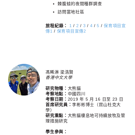
棘腹蛙的夜間種群調查
訪問當地社區
旅程紀錄：
1
/
2
/
3
/
4
/
5
/
保育項目宣
傳1
/
保育項目宣傳2
馮睎淋 梁浩賢
香港中文大學
研究物種：
大熊貓
考察地點：
中國四川
考察日期：
2019 年 5 月 16 日至 23 日
首席研究員：
李彬彬博士（昆山杜克大
學）
研究重點：
大熊貓棲息地可持續放牧及管
理措施研究
學生參與：