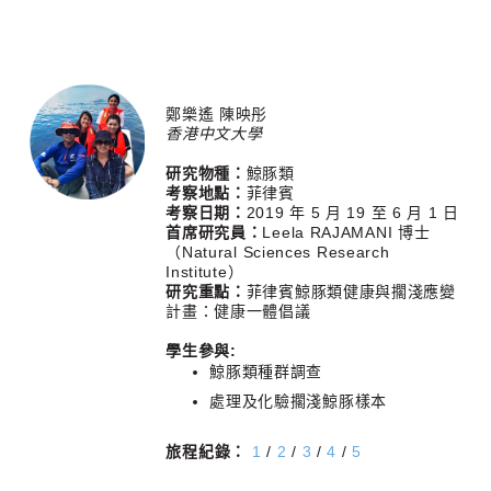
鄭樂遙 陳映彤
香港中文大學
研究物種：
鯨豚類
考察地點：
菲律賓
考察日期：
2019 年 5 月 19 至 6 月 1 日
首席研究員：
Leela RAJAMANI 博士
（Natural Sciences Research
Institute）
研究重點：
菲律賓鯨豚類健康與擱淺應變
計畫：健康一體倡議
學生參與:
鯨豚類種群調查
處理及化驗擱淺鯨豚樣本
旅程紀錄：
1
/
2
/
3
/
4
/
5