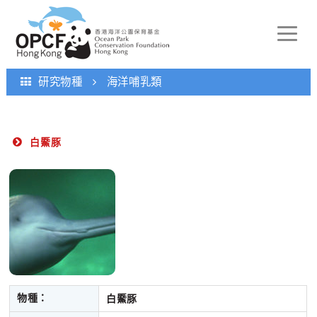
Toggle
naviga
研究物種
海洋哺乳類
白鱀豚
物種：
白鱀豚