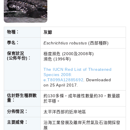
物種：
灰鯨
學名：
Eschrichtius robustus
(西部種群)
保育狀況
極度瀕危 (2000及2008年)
(公佈年份)
：
瀕危 (1996年)
The IUCN Red List of Threatened
Species 2008:
e.T8099A12885692
. Downloaded
on 25 April 2017.
估計野生種群數
約130多條，成年雌性數量約30，數量趨
量：
於平穩。
分佈情況：
太平洋西部的近岸地區
主要威脅：
沿海工業發展及離岸天然氣及石油開採發
展