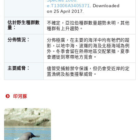
Species 2008:
e.T13006A3405371
. Downloaded
on 25 April 2017.
估計野生種群數
不確定，亞拉伯種群數量趨勢未明，其他
量：
種群有上升趨勢。
分佈情況：
分佈極廣，在主要的海洋中均有牠們的蹤
影，以地中海、波羅的海及北極海域為例
外。冬季會留在熱帶地區交配繁殖，夏季
會遷徙到寒帶地方覓食。
主要威脅：
儘管受捕鯨禁令保護，但仍會受近岸的定
置漁網及船隻撞擊威脅。
印河豚