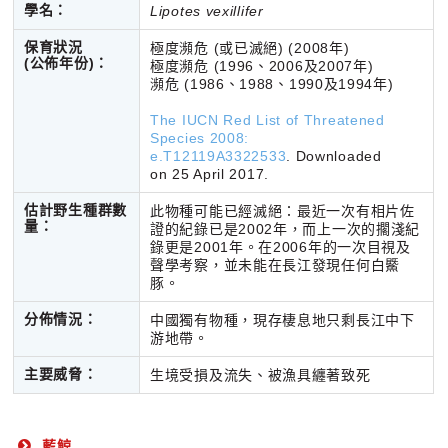
學名：
Lipotes vexillifer
保育狀況
極度瀕危 (或已滅絕) (2008年)
(公佈年份)
：
極度瀕危 (1996、2006及2007年)
瀕危 (1986、1988、1990及1994年)
The IUCN Red List of Threatened
Species 2008:
e.T12119A3322533
. Downloaded
on
25 April 2017.
估計野生種群數
此物種可能已經滅絕：最近一次有相片佐
量：
證的紀錄已是2002年，而上一次的擱淺紀
錄更是2001年。在2006年的一次目視及
聲學考察，並未能在長江發現任何白鱀
豚。
分佈情況：
中國獨有物種，現存棲息地只剩長江中下
游地帶。
主要威脅：
生境受損及流失、被漁具纏著致死
藍鯨