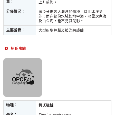
量：
上升趨勢。
分佈情況：
廣泛分佈各大海洋的物種，以北冰洋除
外；而在部份水域如地中海，鄂霍次克海
及白令海，也不見其蹤影。
主要威脅：
大型船隻撞擊及被漁網誤纏
柯氏喙鯨
物種：
柯氏喙鯨
學名：
Ziphius cavirostris