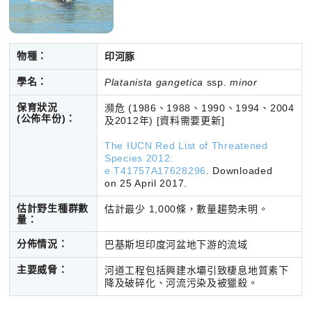
物種：
印河豚
學名：
Platanista gangetica
ssp.
minor
保育狀況
瀕危 (1986、1988、1990、1994、2004
(公佈年份)
：
及2012年) [資料需要更新]
The IUCN Red List of Threatened
Species 2012:
e.T41757A17628296
.
Downloaded
on
25 April 2017.
估計野生種群數
估計最少 1,000條，數量趨勢未明。
量：
分佈情況：
巴基斯坦印度河盆地下游的流域
主要威脅：
河道工程包括興建水壩引致棲息地質素下
降及破碎化、河流污染及被獵殺。