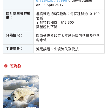
e.T15419A4579987
. Downloaded
on 25 April 2017.
估計野生種群數
極度瀕危的5個種群：每個種群約10-100
量：
個體
孟加拉的種群：約5,800
數量趨於下降
分佈情況：
間斷分佈於印度太平洋地區的熱帶及亞熱
帶水域
主要威脅：
漁網誤纏、生境流失及受損
斑海豹