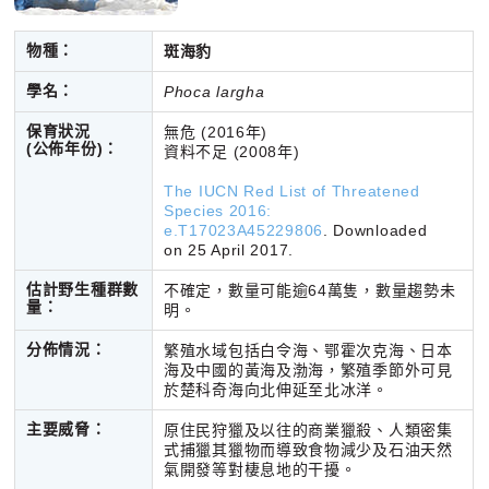
物種：
斑海豹
學名：
Phoca largha
保育狀況
無危 (2016年)
(公佈年份)：
資料不足 (2008年)
The IUCN Red List of Threatened
Species 2016:
e.T17023A45229806
. Downloaded
on 25 April 2017.
估計野生種群數
不確定，數量可能逾64萬隻，數量趨勢未
量：
明。
分佈情況：
繁殖水域包括白令海、鄂霍次克海、日本
海及中國的黃海及渤海，繁殖季節外可見
於楚科奇海向北伸延至北冰洋。
主要威脅：
原住民狩獵及以往的商業獵殺、人類密集
式捕獵其獵物而導致食物減少及石油天然
氣開發等對棲息地的干擾。