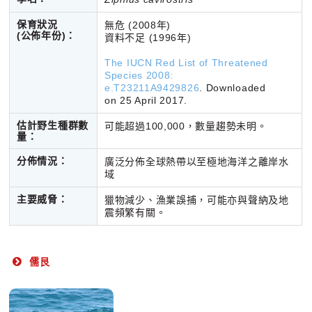
保育狀況
無危 (2008年)
(公佈年份)
：
資料不足 (1996年)
The IUCN Red List of Threatened
Species 2008:
e.T23211A9429826
.
Downloaded
on 25 April 2017.
估計野生種群數
可能超過100,000，數量趨勢未明。
量：
分佈情況：
廣泛分佈全球熱帶以至極地海洋之離岸水
域
主要威脅：
獵物減少、漁業誤捕，可能亦與聲納及地
震頻繁有關。
儒艮