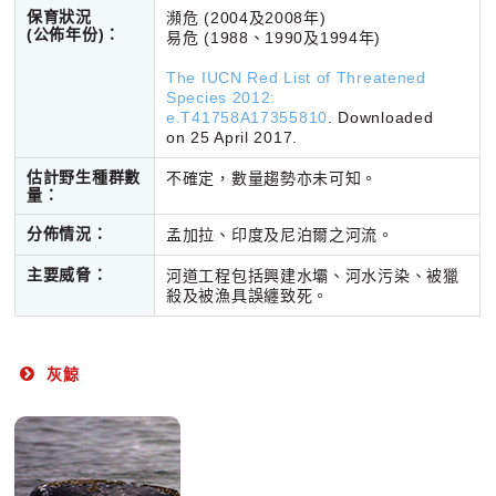
保育狀況
瀕危 (2004及2008年)
(公佈年份)
：
易危 (1988、1990及1994年)
The IUCN Red List of Threatened
Species 2012:
e.T41758A17355810
.
Downloaded
on 25 April 2017.
估計野生種群數
不確定，數量趨勢亦未可知。
量：
分佈情況：
孟加拉、印度及尼泊爾之河流。
主要威脅：
河道工程包括興建水壩、河水污染、被獵
殺及被漁具誤纏致死
。
灰鯨