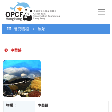
Toggle
naviga
研究物種
魚類
中華鱘
物種：
中華鱘