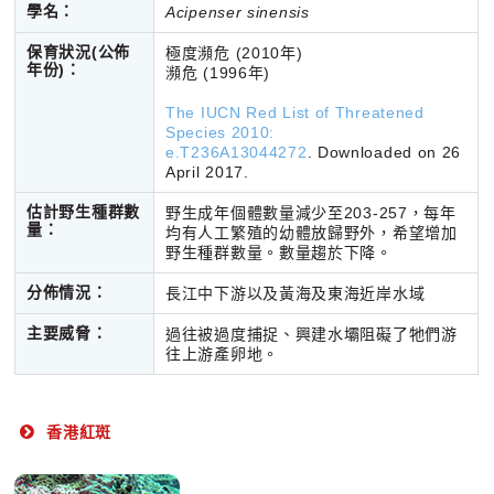
學名：
Acipenser sinensis
保育狀況(公佈
極度瀕危 (2010年)
年份)：
瀕危 (1996年)
The IUCN Red List of Threatened
Species 2010:
e.T236A13044272
. Downloaded on 26
April 2017.
估計野生種群數
野生成年個體數量減少至203-257，每年
量：
均有人工繁殖的幼體放歸野外，希望增加
野生種群數量。數量趨於下降。
分佈情況：
長江中下游以及黃海及東海近岸水域
主要威脅：
過往被過度捕捉、興建水壩阻礙了牠們游
往上游產卵地。
香港紅斑