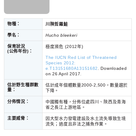
物種：
川陝哲羅鮭
學名：
Hucho bleekeri
保育狀況
極度瀕危 (2012年)
(公佈年份)：
The IUCN Red List of Threatened
Species 2012:
e.T13151680A13151682
. Downloaded
on 26 April 2017.
估計野生種群數
估計成年個體數量2000-2,500，數量趨於
量：
下降。
分佈情況：
中國獨有種，分佈位處四川、陝西及青海
省之長江上游地區。
主要威脅：
因大型水力發電建設及水土流失導致生境
流失；過度且非法之捕魚作業。