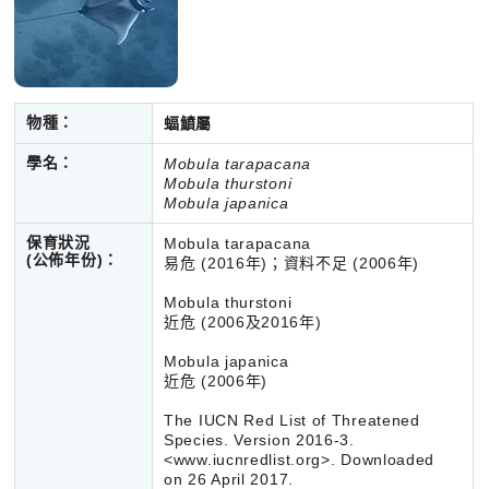
物種：
蝠鱝屬
學名：
Mobula tarapacana
Mobula thurstoni
Mobula
japanica
保育狀況
Mobula tarapacana
(公佈年份)
：
易危 (2016年)；資料不足 (2006年)
Mobula thurstoni
近危 (2006及2016年)
Mobula japanica
近危 (2006年)
The IUCN Red List of Threatened
Species. Version 2016-3.
<www.iucnredlist.org>. Downloaded
on 26 April 2017.