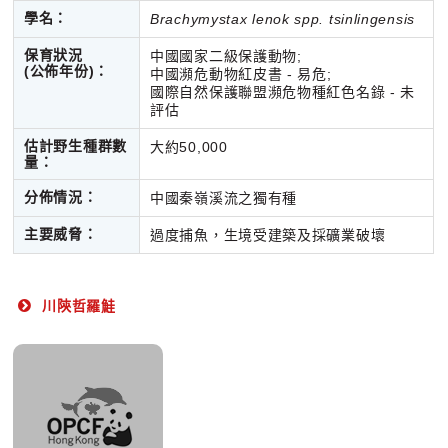
學名：
Brachymystax lenok spp. tsinlingensis
保育狀況
中國國家二級保護動物;
(公佈年份)：
中國瀕危動物紅皮書 - 易危;
國際自然保護聯盟瀕危物種紅色名錄 - 未
評估
估計野生種群數
大約50,000
量：
分佈情況：
中國秦嶺溪流之獨有種
主要威脅：
過度捕魚，生境受建築及採礦業破壞
川陝哲羅鮭