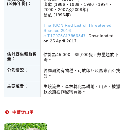
(公佈年份)
：
瀕危 (1986、1988、1990、1994、
2000、2007及2008年)
易危 (1996年)
The IUCN Red List of Threatened
Species 2016:
e.T17975A17966347
. Downloaded
on 25 April 2017.
估計野生種群數
估計為45,000 - 69,000隻，數量趨於下
量：
降。
分佈情況：
婆羅洲獨有物種，可於印尼及馬來西亞找
到。
主要威脅：
生境流失、森林轉化為耕地、山火、被獵
殺及捕獲作寵物貿易。
中華穿山甲