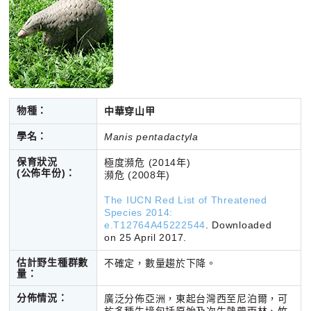
物種：
中華穿山甲
學名：
Manis pentadactyla
保育狀況
極度瀕危 (2014年)
(公佈年份)
：
瀕危 (2008年)
The IUCN Red List of Threatened
Species 2014:
e.T12764A45222544
. Downloaded
on 25 April 2017.
估計野生種群數
不確定，數量趨於下降。
量：
分佈情況：
廣泛分佈亞洲，東起台灣西至尼泊爾，可