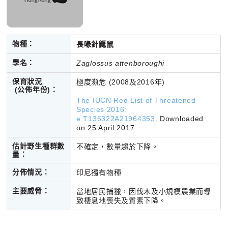
物種：
長喙針鼴鼠
學名：
Zaglossus attenboroughi
保育狀況
極度瀕危 (2008及2016年)
(公佈年份)
：
The IUCN Red List of Threatened
Species 2016:
e.T136322A21964353
. Downloaded
on 25 April 2017.
估計野生種群數
不確定，數量趨於下降。
量：
分佈情況：
印尼獨有物種
主要威脅：
當地居民捕獵，因伐木及小規模農業而導
致棲息地喪失及質素下降。