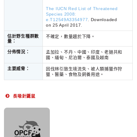
The IUCN Red List of Threatened
Species 2008:
e.T12549A3354977
.
Downloaded
on 25 April 2017.
估計野生種群數
不確定，數量趨於下降。
量：
分佈情況：
孟加拉、不丹、中國、印度、老撾共和
國、緬甸、尼泊爾、泰國及越南
主要威脅：
因伐林引致生境流失、被人類捕獵作狩
獵、醫藥、食物及飼養用途。
長喙針鼴鼠