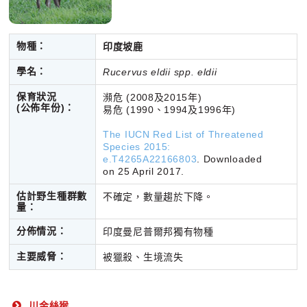
物種：
印度坡鹿
學名：
Rucervus eldii spp. eldii
保育狀況
瀕危 (2008及2015年)
(公佈年份)
：
易危 (1990、1994及1996年)
The IUCN Red List of Threatened
Species 2015:
e.T4265A22166803
. Downloaded
on 25 April 2017.
估計野生種群數
不確定，數量趨於下降。
量：
分佈情況：
印度曼尼普爾邦獨有物種
主要威脅：
被獵殺、生境流失
川金絲猴