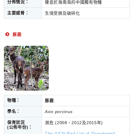
分佈情況：
棲息於海南島的中國獨有物種
主要威脅：
生境受損及破碎化
豚鹿
物種：
豚鹿
學名：
Axis porcinus
保育狀況
瀕危 (2008、2012及2015年)
(公佈年份)：
The IUCN Red List of Threatened