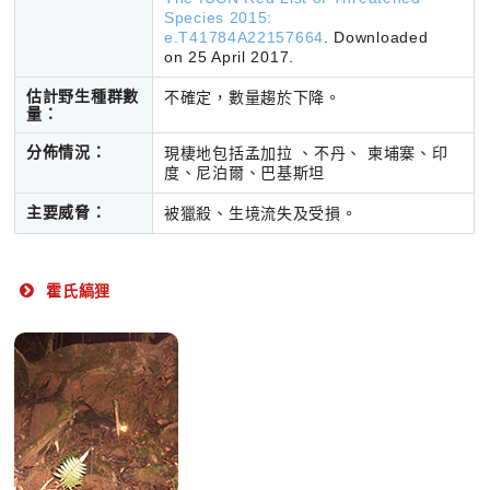
Species 2015:
e.T41784A22157664
. Downloaded
on 25 April 2017.
估計野生種群數
不確定，數量趨於下降。
量：
分佈情況：
現棲地包括孟加拉 、不丹、 柬埔寨、印
度、尼泊爾、巴基斯坦
主要威脅：
被獵殺、生境流失及受損
。
霍氏縞狸