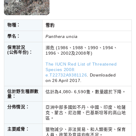
物種：
雪豹
學名：
Panthera uncia
保育狀況
瀕危 (1986、1988、1990、1994、
(公佈年份)：
1996、2002及2008年)
The IUCN Red List of Threatened
Species 2008:
e.T22732A9381126
. Downloaded
on 26 April 2017.
估計野生種群數
估計為4,080- 6,590隻，數量趨於下降。
量：
分佈情況：
亞洲中部多國如不丹、中國、印度、哈薩
克、蒙古、尼泊爾、巴基斯坦等的高山地
區。
主要威脅：
獵物減少、非法貿易、和人類衝突、保育
人員、政策及意識均有不足。