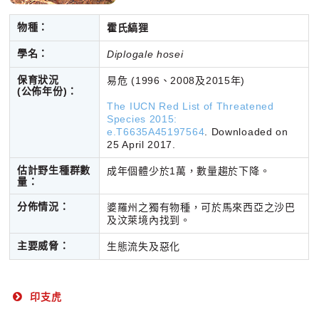
物種：
霍氏縞狸
學名：
Diplogale hosei
保育狀況
易危 (1996、2008及2015年)
(公佈年份)：
The IUCN Red List of Threatened
Species 2015:
e.T6635A45197564
. Downloaded on
25 April 2017.
估計野生種群數
成年個體少於1萬，數量趨於下降。
量：
分佈情況：
婆羅州之獨有物種，可於馬來西亞之沙巴
及汶萊境內找到。
主要威脅：
生態流失及惡化
印支虎