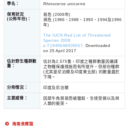
學名：
Rhinoceros unicornis
保育狀況
易危 (2008年)
(公佈年份)
：
瀕危 (1986、1988、1990、1994及1996
年)
The IUCN Red List of Threatened
Species 2008:
e.T19496A8928657
. Downloaded
on 25 April 2017.
估計野生種群數
估計為2,575隻，印度之種群數量因嚴謹
量：
之物種保護措施而有所提升，但部份種群
(尤其是尼泊爾及印度東北部) 的數量趨於
下降。
分佈情況：
印度及尼泊爾
主要威脅：
因犀牛角貿易而被獵殺、生境受損以及與
人類的衝突。
海南長臂猿