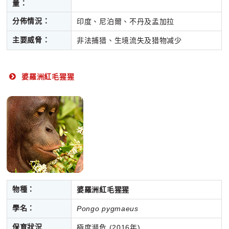
量：
分佈情況：
印度、尼泊爾、不丹及孟加拉
主要威脅：
非法捕猎、生境流失及猎物减少
婆羅洲紅毛猩猩
物種：
婆羅洲紅毛猩猩
學名：
Pongo pygmaeus
保育狀況
極度瀕危 (2016年)