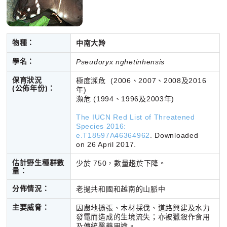
物種：
中南大羚
學名：
Pseudoryx nghetinhensis
保育狀況
極度瀕危 (2006、2007、2008及2016
(公佈年份)：
年)
瀕危 (1994、1996及2003年)
The IUCN Red List of Threatened
Species 2016:
e.T18597A46364962
.
Downloaded
on 26 April 2017.
估計野生種群數
少於 750，數量趨於下降。
量：
分佈情況：
老撾共和國和越南的山脈中
主要威脅：
因農地擴張、木材採伐、道路興建及水力
發電而造成的生境流失；亦被獵殺作食用
及傳統醫藥用途。