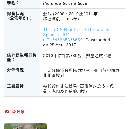
學名：
Panthera tigris altaica
保育狀況
瀕危 (2008、2010及2011年)
(公佈年份)：
極度瀕危 (1996年)
The IUCN Red List of Threatened
Species 2011:
e.T15956A5333650
. Downloaded
on 25 April 2017.
估計野生種群數
2010年估計為360隻，數量趨於平穩。
量：
分佈情況：
主要分佈俄羅斯遠東地區，亦可於中國東
北地區找到。
主要威脅：
被獵殺作非法貿易 (高價值的虎皮、虎
骨、虎肉及作補藥用途)
亞洲象