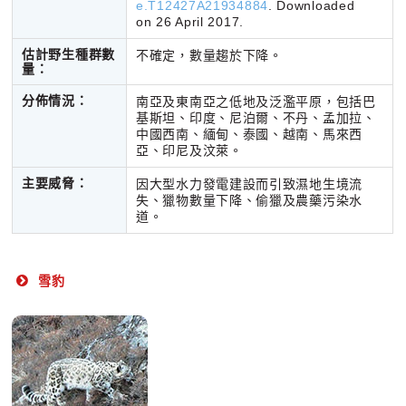
e.T12427A21934884
. Downloaded
on 26 April 2017.
估計野生種群數
不確定，數量趨於下降。
量：
分佈情況：
南亞及東南亞之低地及泛濫平原，包括巴
基斯坦、印度、尼泊爾、不丹、孟加拉、
中國西南、緬甸、泰國、越南、馬來西
亞、印尼及汶萊。
主要威脅：
因大型水力發電建設而引致濕地生境流
失、獵物數量下降、偷獵及農藥污染水
道。
雪豹