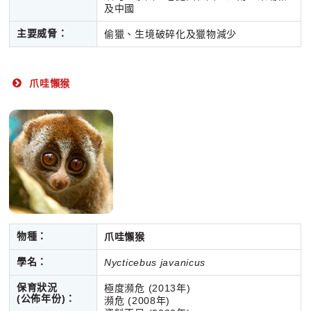
及中國
主要威脅：
偷獵、生境破碎化及獵物減少
爪哇懶猴
物種：
爪哇懶猴
學名：
Nycticebus javanicus
保育狀況
極度瀕危 (2013年)
(公佈年份)：
瀕危 (2008年)