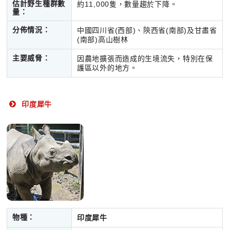
估計野生種群數
約11,000隻，數量趨於下降。
量：
分佈情況：
中國四川省(西部)、陝西省(南部)及甘肅省
(南部)高山樹林
主要威脅：
因農地擴張而造成的生境流失，特別在保
護區以外的地方。
印度犀牛
物種：
印度犀牛