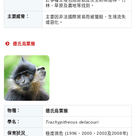
於多種生境包括原始及次生熱帶雨林、竹
林、草原及農地等找到。
主要威脅：
主要因非法國際貿易而被獵殺、生境流失
或惡化。
德氏烏葉猴
物種：
德氏烏葉猴
學名：
Trachypithecus delacouri
保育狀況
極度瀕危 (1996、2000、2003及2008年)