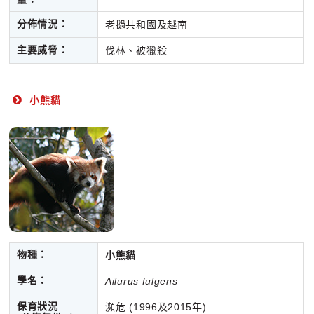
分佈情況：
老撾共和國及越南
主要威脅：
伐林、被獵殺
小熊貓
物種：
小熊貓
學名：
Ailurus fulgens
保育狀況
瀕危 (1996及2015年)