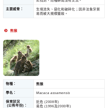
尼找到，而種群間沒有交流。
主要威脅：
生境流失、惡化和破碎化；因非法象牙貿
易而被大規模獵殺。
熊猴
物種：
熊猴
學名：
Macaca assamensis
保育狀況
近危 (2008年)
(公佈年份)
：
易危 (1996及2000年)