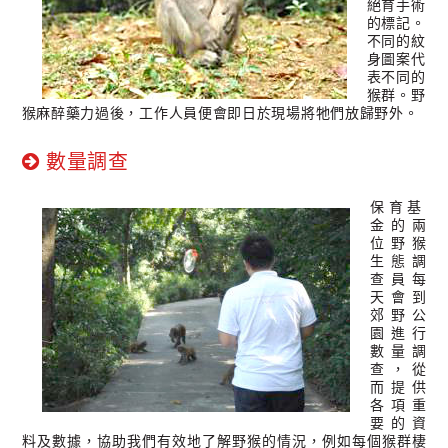
絕育手術
的標記。
不同的紋
身圖案代
表不同的
猴群。野
猴麻醉藥力過後，工作人員便會即日於現場將牠們放歸野外。
數量調查
保育基
金的兩
位野猴
生態調
查員每
天會到
郊野公
園進行
數量調
查，從
而提供
各項重
要的資
料及數據，協助我們有效地了解野猴的情況，例如每個猴群棲