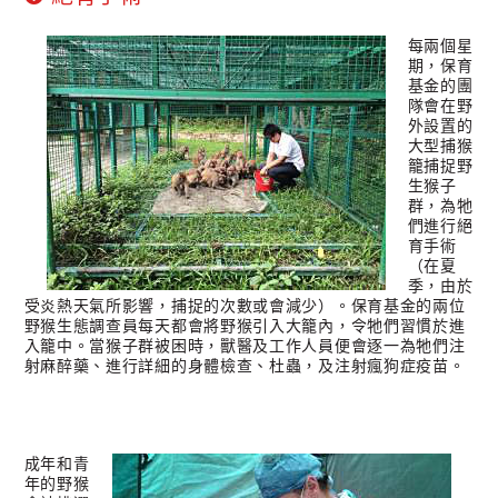
每兩個星
期，保育
基金的團
隊會在野
外設置的
大型捕猴
籠捕捉野
生猴子
群，為牠
們進行絕
育手術
（在夏
季，由於
受炎熱天氣所影響，捕捉的次數或會減少）。保育基金的兩位
野猴生態調查員每天都會將野猴引入大籠內，令牠們習慣於進
入籠中。當猴子群被困時，獸醫及工作人員便會逐一為牠們注
射麻醉藥、進行詳細的身體檢查、杜蟲，及注射瘋狗症疫苗。
成年和青
年的野猴