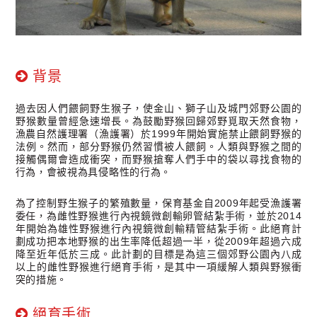
背景
過去因人們餵飼野生猴子，使金山、獅子山及城門郊野公園的
野猴數量曾經急速增長。為鼓勵野猴回歸郊野覓取天然食物，
漁農自然護理署（漁護署）於1999年開始實施禁止餵飼野猴的
法例。然而，部分野猴仍然習慣被人餵飼。人類與野猴之間的
接觸偶爾會造成衝突，而野猴搶奪人們手中的袋以尋找食物的
行為，會被視為具侵略性的行為。
為了控制野生猴子的繁殖數量，保育基金自2009年起受漁護署
委任，為雌性野猴進行內視鏡微創輸卵管結紮手術，並於2014
年開始為雄性野猴進行內視鏡微創輸精管結紮手術。此絕育計
劃成功把本地野猴的出生率降低超過一半，從2009年超過六成
降至近年低於三成。此計劃的目標是為這三個郊野公園內八成
以上的雌性野猴進行絕育手術，是其中一項緩解人類與野猴衝
突的措施。
絕育手術