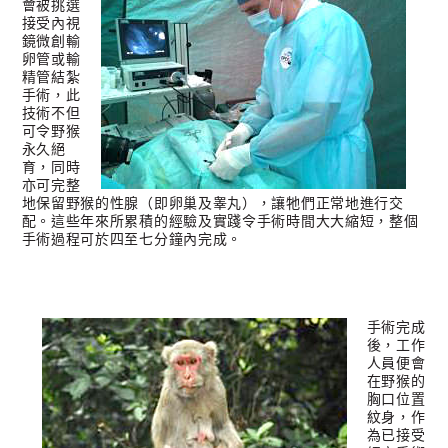
會被挑選
接受內視
鏡微創輸
卵管或輸
精管結紮
手術，此
技術不但
可令野猴
永久絕
育，同時
亦可完整
地保留野猴的性腺（即卵巢及睾丸），讓牠們正常地進行交
配。這些年來所累積的經驗及實踐令手術時間大大縮短，整個
手術過程可於四至七分鐘內完成。
手術完成
後，工作
人員便會
在野猴的
胸口位置
紋身，作
為已接受