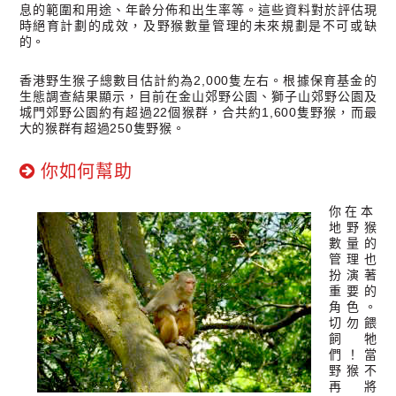
息的範圍和用途、年齡分佈和出生率等。這些資料對於評估現
時絕育計劃的成效，及野猴數量管理的未來規劃是不可或缺
的。
香港野生猴子總數目估計約為2,000隻左右。根據保育基金的
生態調查結果顯示，目前在金山郊野公園、獅子山郊野公園及
城門郊野公園約有超過22個猴群，合共約1,600隻野猴，而最
大的猴群有超過250隻野猴。
你如何幫助
你在本
地野猴
數量的
管理也
扮演著
重要的
角色。
切勿餵
飼牠
們！當
野猴不
再將