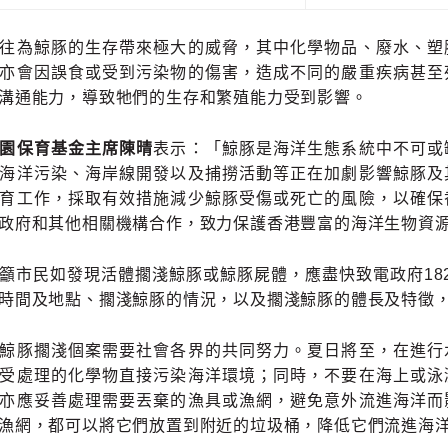
往為鯨豚的生存帶來極大的威脅，其中化學物品、廢水、塑
亦會因誤食或受到污染物的傷害，造成不同的嚴重疾病甚至
溝通能力，導致牠們的生存和繁殖能力受到影響。
園保育基金主席陳晴
表示：「鯨豚是海洋生態系統中不可或
海洋污染、海岸線開發以及捕撈活動等正在加劇影響鯨豚及
育工作，採取有效措施減少鯨豚受傷或死亡的風險，以確保
政府和其他相關機構合作，致力保護香港豐富的海洋生物資
籲市民如發現活體擱淺鯨豚或鯨豚屍體，應盡快致電政府18
時間及地點、擱淺鯨豚的情況，以及擱淺鯨豚的體長及特徵
鯨豚擱淺個案需要社會各界的共同努力。夏日將至，在進行
受處理的化學物直接污染海洋環境；同時，不要在海上或泳
亦應妥善處理需要丟棄的漁具或漁網，避免意外流進海洋而
漁網，都可以將它們放置到附近的垃圾桶，降低它們流進海