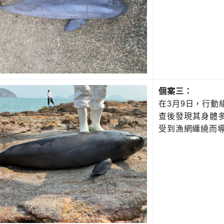
個案三：
在3月9日，行
查後發現其身體
受到漁網纏繞而