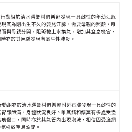
日，行動組於清水灣鄉村俱樂部發現一具雌性的年幼江豚
發現其為剛出生不久的嬰兒江豚，需要母親的照顧，唯
繞而與母親分開，阻礙牠上水換氣，增加其窒息機會，
同時亦於其屍體發現有寄生性肺炎。
，行動組亦於清水灣鄉村俱樂部附近石灘發現一具雌性的
其胃部飽滿，身體狀況良好。唯其鰭和鰭翼有多處受漁
紮痕傷口，同時亦於其氣管內出現泡沫，相信因受漁網
換氣引致窒息溺斃。