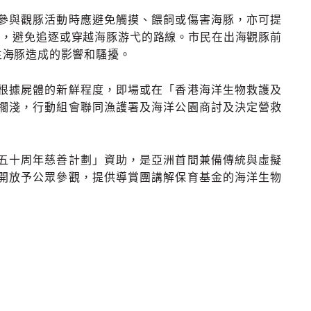
參與觀豚活動時應避免觸摸、餵飼或傷害海豚，亦可提
離，避免追逐或穿越海豚游弋的路線。市民在出海觀豚前
生海豚造成的影響和騷擾。
根據屍體的新鮮程度，即場或在「香港海洋生物救護及
擱淺，行動組會聯同漁護署及海洋公園商討及決定營救
五十周年慈善計劃」資助，是亞洲首間兼備傳統與虛擬
開放予公眾參觀，提供導賞團講解保育基金的海洋生物
。