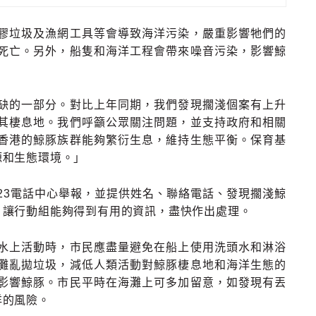
膠垃圾及漁網工具等會導致海洋污染，嚴重影響牠們的
死亡。另外，船隻和海洋工程會帶來噪音污染，影響鯨
缺的一部分。對比上年同期，我們發現擱淺個案有上升
其棲息地。我們呼籲公眾關注問題，並支持政府和相關
香港的鯨豚族群能夠繁衍生息，維持生態平衡。保育基
源和生態環境。」
23電話中心舉報，並提供姓名、聯絡電話、發現擱淺鯨
，讓行動組能夠得到有用的資訊，盡快作出處理。
水上活動時，市民應盡量避免在船上使用洗頭水和淋浴
灘亂拋垃圾，減低人類活動對鯨豚棲息地和海洋生態的
影響鯨豚。市民平時在海灘上可多加留意，如發現有丟
洋的風險。