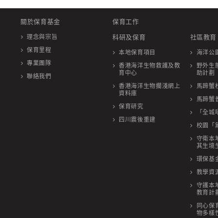
關於保育基金
保育工作
理念與宗旨
科研及保育
社區教育
保育里程
本地保育項目
海洋公
專業團隊
香港海洋生物救護及教
野外生
育中心
助計劃
聯絡我們
香港海洋生物擱淺網上
馬蹄蟹
資料庫
馬蹄蟹
保育研究
「全城
四川震後重建
校園「
守衛本
其生境
環保基金
教學資
守護本
教育計
同心保
物多樣