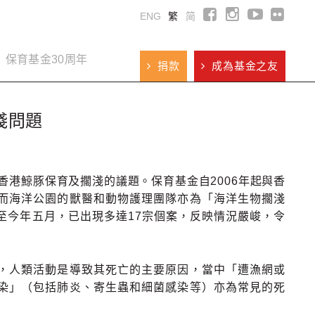
ENG
繁
简
保育基金30周年
捐款
成為基金之友
淺問題
香港鯨豚保育及擱淺的議題。保育基金自2006年起與香
而海洋公園的獸醫和動物護理團隊亦為「海洋生物擱淺
至今年五月，已出現多達17宗個案，反映情況嚴峻，令
，人類活動是導致其死亡的主要原因，當中「遭漁網或
染」（包括肺炎、寄生蟲和細菌感染等）亦為常見的死