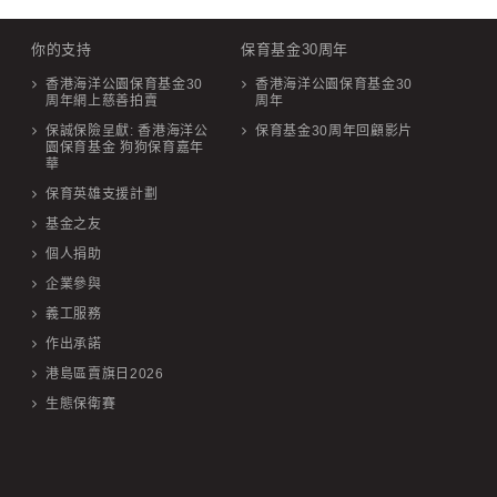
你的支持
保育基金30周年
香港海洋公園保育基金30
香港海洋公園保育基金30
周年網上慈善拍賣
周年
保誠保險呈獻: 香港海洋公
保育基金30周年回顧影片
園保育基金 狗狗保育嘉年
華
保育英雄支援計劃
基金之友
個人捐助
企業參與
義工服務
作出承諾
港島區賣旗日2026
生態保衛賽