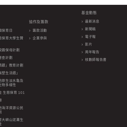
基金動態
協作及籌款
最新消息
新聞稿
園保育日
籌款活動
電子報
態保育大學生贊
企業參與
影片
校園保母計劃
周年報告
普查計劃
核數師報告書
唔餵」教育計劃
無塑生活週」
地原生淡水龜及
生物多樣性
 生態保育 101
源
地海洋資源公民
劃
育大嶼山泥灘生
性