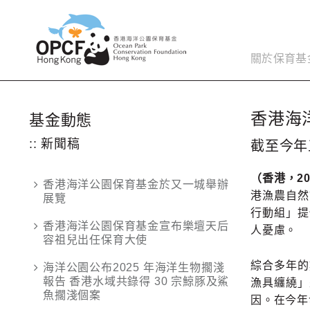
關於保育基
香港海
基金動態
:: 新聞稿
截至今年
（香港，20
香港海洋公園保育基金於又一城舉辦
港漁農自然
展覽
行動組」提
香港海洋公園保育基金宣布樂壇天后
人憂慮。
容祖兒出任保育大使
綜合多年的
海洋公園公布2025 年海洋生物擱淺
報告 香港水域共錄得 30 宗鯨豚及鯊
漁具纏繞」
魚擱淺個案
因。在今年