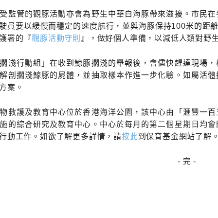
受監管的觀豚活動亦會為野生中華白海豚帶來滋擾。市民在
駛員要以緩慢而穩定的速度航行，並與海豚保持100米的距
護署的『
觀豚活動守則
』，做好個人準備，以減低人類對野
擱淺行動組」在收到鯨豚擱淺的舉報後，會儘快趕達現場，
解剖擱淺鯨豚的屍體，並抽取樣本作進一步化驗。如屬活體
方案。
物救護及教育中心位於香港海洋公園，該中心由「滙豐一百
施的綜合研究及教育中心。中心於每月的第二個星期日均會
行動工作。如欲了解更多詳情，請
按此
到保育基金網站了解
- 完 -