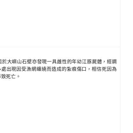
動組於大嶼山石壁亦發現一具雌性的年幼江豚屍體，經調
多處出現因受漁網纏繞而造成的紮痕傷口，相信死因為
導致死亡。