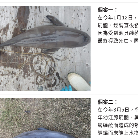
個案一：
在今年1月12
屍體，經調查後
因為受到漁具纏
最終導致死亡。
個案二：
在今年3月5日
年幼江豚屍體，
網纏繞而造成的
纏繞而未能上水