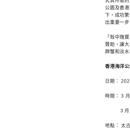
究其所需的
公園及香港兩
下，成功繁
出重要一
「殼中瑰寶
贊助，讓大
蹄蟹和淡水
香港海洋公園
日期： 202
時間： 3 
3 月 29
地點： 太古