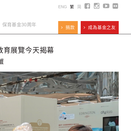
ENG
繁
简
保育基金30周年
捐款
成為基金之友
教育展覽今天揭幕
蟹