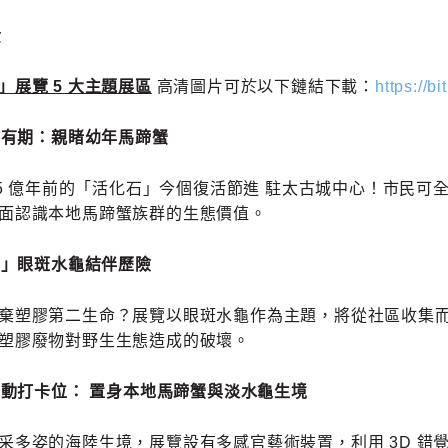
費
展覽 5 大主題展區​
高清圖片可於以下鏈結下載：
https://b
會有期：親睹幼年馬蹄蟹
.75 億年前的「活化石」今個復活節進 駐太古城中心！市民
面認識本地馬蹄蟹族群的生態價值。
級」眼斑水龜結伴歷險
棄塑膠第二生命？展覽以眼斑水龜作為主題，將從社區收集而來
塑膠廢物對野生生態造成的破壞。
動打卡位： 置身本地馬蹄蟹與淡水龜生境
采多姿的海陸生境，展覽設有多感官藝術裝置，利用 3D 