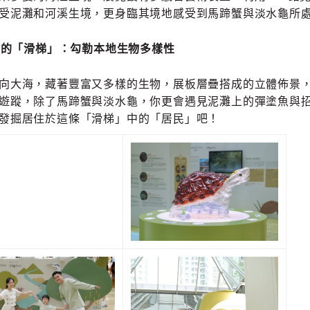
受泥灘和河溪生境，更身臨其境地感受到馬蹄蟹與淡水龜所
中的「滑梯」：勾勒本地生物多樣性
向大海，藏著豐富又多樣的生物，展板層疊搭成的立體佈景
遊蹤，除了馬蹄蟹與淡水龜，你更會遇見泥灘上的彈塗魚與
發掘居住於這條「滑梯」中的「居民」吧！