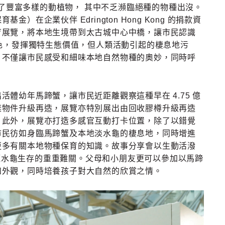
了豐富多樣的動植物， 其中不乏瀕臨絕種的物種出沒。
企業伙伴 Edrington Hong Kong 的捐款資
育展覽，將本地生境帶到太古城中心中橋，讓市民認識
角色，發揮獨特生態價值，但人類活動引起的棲息地污
，不僅讓市民感受和細味本地自然物種的奧妙，同時呼
活體幼年馬蹄蟹，讓市民近距離觀察這種早在 4.75 億
棄物件升級再造，展覽亦特別展出由回收膠樽升級再造
。此外，展覽亦打造多感官互動打卡位置，除了以錯覺
市民彷如身臨馬蹄蟹及本地淡水龜的棲息地，同時增進
更多有關本地物種保育的知識。故事分享會以生動活潑
眼斑水龜生存的重重難關。父母和小朋友更可以參加以馬蹄
和外觀，同時培養孩子對大自然的欣賞之情。