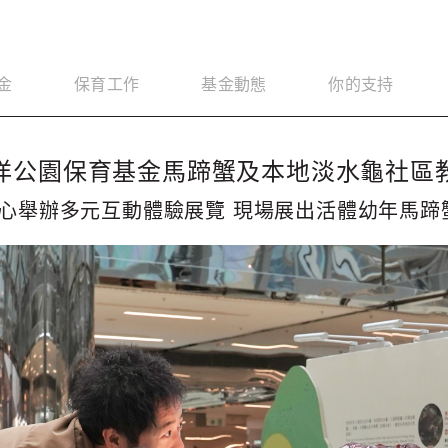
金
保育工作
基金動態
你的支持
洋公園保育基金馬蹄蟹及本地淡水龜社區
心舉辦多元互動體驗展覽 現場展出活體幼年馬蹄