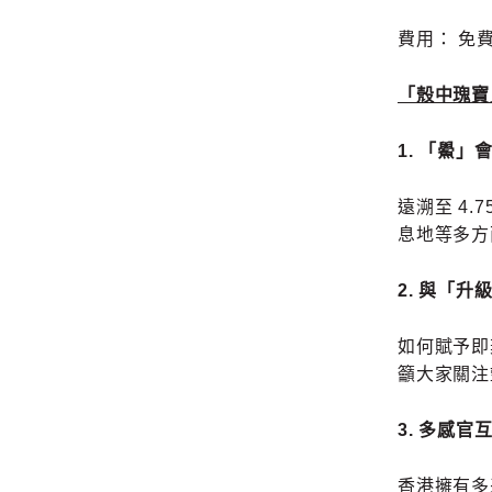
費用： 免
「殼中瑰寶」
1.
「鱟」
遠溯至 4
息地等多方
2.
與「升
如何賦予即
籲大家關注
3.
多感官互
香港擁有多