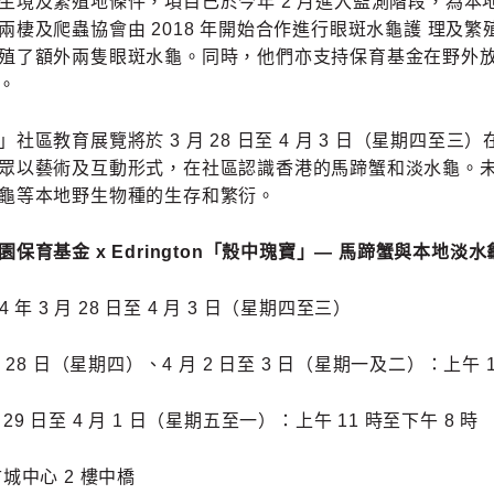
生境及繁殖地條件，項目已於今年 2 月進入監測階段，為本
棲及爬蟲協會由 2018 年開始合作進行眼斑水龜護 理及繁殖計劃。在 
殖了額外兩隻眼斑水龜。同時，他們亦支持保育基金在野外
步。
」社區教育展覽將於 3 月 28 日至 4 月 3 日（星期四
眾以藝術及互動形式，在社區認識香港的馬蹄蟹和淡水龜。
龜等本地野生物種的生存和繁衍。
保育基金 x Edrington「殼中瑰寶」— 馬蹄蟹與本地淡
4 年 3 月 28 日至 4 月 3 日（星期四至三）
月 28 日（星期四）、4 月 2 日至 3 日（星期一及二）：上午 1
 日至 4 月 1 日（星期五至一）：上午 11 時至下午 8 時
城中心 2 樓中橋