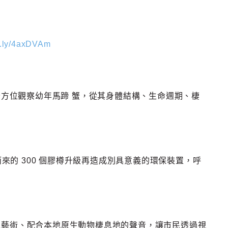
it.ly/4axDVAm
可全方位觀察幼年馬蹄 蟹，從其身體結構、生命週期、棲
的 300 個膠樽升級再造成別具意義的環保裝置，呼
錯覺藝術、配合本地原生動物棲息地的聲音，讓市民透過視