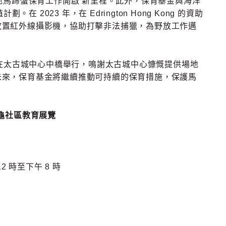
地馬蹄蟹保育工作開啟 新里程。此外，保育基金與海洋
2023 年，在 Edrington Hong Kong 的資助
放置紅外線攝影機，協助打擊非法捕獵，為野放工作邁
至三）在太古城中心中橋舉行，鳴謝太古城中心慷慨提供場地
未來，保育基金將繼續推動可持續的保育措施，保護馬
水龜社區教育展覽
2 時至下午 8 時