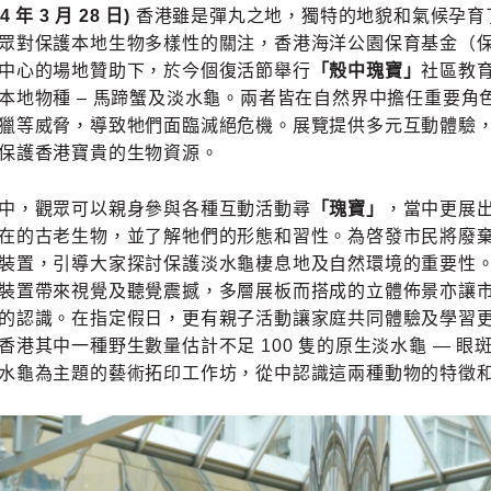
 年 3 月 28 日)
香港雖是彈丸之地，獨特的地貌和氣候孕育
對保護本地生物多樣性的關注，香港海洋公園保育基金（保育基金）在
中心的場地贊助下，於今個復活節舉行
「殼中瑰寶」
社區教
本地物種 – 馬蹄蟹及淡水龜。兩者皆在自然界中擔任重要
獵等威脅，導致牠們面臨滅絕危機。展覽提供多元互動體驗
保護香港寶貴的生物資源。
中，觀眾可以親身參與各種互動活動尋
「瑰寶」
，當中更展出
在的古老生物，並了解牠們的形態和習性。為啓發市民將廢
裝置，引導大家探討保護淡水龜棲息地及自然環境的重要性
裝置帶來視覺及聽覺震撼，多層展板而搭成的立體佈景亦讓
的認識。在指定假日，更有親子活動讓家庭共同體驗及學習
香港其中一種野生數量估計不足 100 隻的原生淡水龜 — 
水龜為主題的藝術拓印工作坊，從中認識這兩種動物的特徵