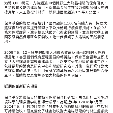
港幣3,000萬元，支持超過90個與野生大熊貓相關的保育研究、
自然教育及能力建設項目。保育基金多年來致力修復多個大熊貓
棲息地、人工恢復竹林等，總保護面積超過375平方公里。
保育基金的資助項目培訓了國內超過1,100名前線人員，協助大
熊貓自然保護區提升管理水平及推動可持續保育措施，並設立3
條大熊貓廊道，減少棲息地破碎化帶來的影響，並直接推動王朗
國家級自然保護區全面禁牧，進一步保護了大熊貓的天然棲息
地。
2008年5月12日發生的四川大地震影響遍及國內83%的大熊貓
棲息地，亦是我們保育歷程重要的轉折點。保育基金當時立即成
立「大熊貓基地震後重建基金」，以支持受災地區的重建工作，
包括臥龍的繁育及研究中心和關鍵研究站。其後，我們緊守對大
熊貓保育的承諾，與四川省林業和草原局以及地區當局緊密合作
至今，繼續資助及實施多個大熊貓的保育項目。
近期的創新研究項目
保育基金將繼續支持推動大熊貓保育的研究。由昆山杜克大學環
境科學助理教授李彬彬博士帶領、為期近6年（2018年7月至
2024年5月）的項目調查了放牧對大熊貓棲息地的影響，並探討
可持續放牧。研究量化了牲畜放牧對大熊貓所需的竹林生態系統