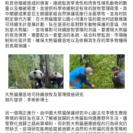
和其他植被造成的損害，通過監測草食性和肉食性哺乳動物的數
量以及植被密度，並提供科學依據制定有效的放牧管理政策。其
中關鍵成果是在王朗國家級自然保護區推行全面禁牧，並為村民
制定替代方案：在大熊貓國家公園小河溝片區的龍池村試驗推廣
可持續生計發展計劃，旨在提高社區對野生動物保護的意識（特
別是大熊貓），並培養對可持續放牧管理的共識。要實現大熊貓
的有效保育，需要配合一套靈活的系統，結合科學監測、市場機
制和社區共管，確保大熊貓棲息地以及依賴其生存的眾多物種得
到長期保護。
大熊貓棲息地可持續放牧及管理措施研究
相片提供：李彬彬博士
另一個現正進行、由中國大熊貓保護研究中心副主任李德生教授
帶領的項目旨在深入了解被放歸的大熊貓如何適應野外生活。儘
管野化放歸之路尚算順利，但針對大熊貓適應過程的行為研究仍
然缺乏。這項研究能夠追蹤被放歸大自然的大熊貓的覓食策略和