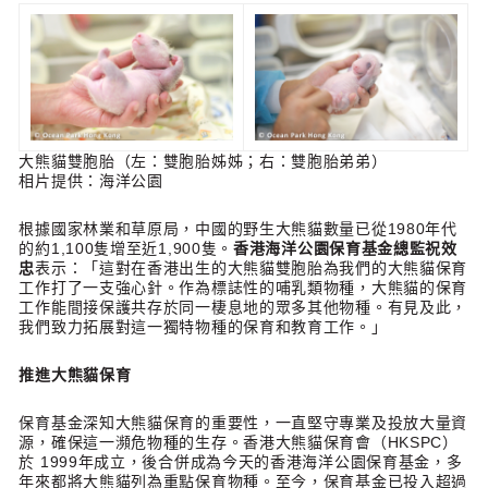
大熊貓雙胞胎（左：雙胞胎姊姊；右：雙胞胎弟弟）
相片提供：海洋公園
根據國家林業和草原局，中國的野生大熊貓數量已從1980年代
的約1,100隻增至近1,900隻。
香港海洋公園保育基金總監祝效
忠
表示：「這對在香港出生的大熊貓雙胞胎為我們的大熊貓保育
工作打了一支強心針。作為標誌性的哺乳類物種，大熊貓的保育
工作能間接保護共存於同一棲息地的眾多其他物種。有見及此，
我們致力拓展對這一獨特物種的保育和教育工作。」
推進大熊貓保育
保育基金深知大熊貓保育的重要性，一直堅守專業及投放大量資
源，確保這一瀕危物種的生存。香港大熊貓保育會（HKSPC）
於 1999年成立，後合併成為今天的香港海洋公園保育基金，多
年來都將大熊貓列為重點保育物種。至今，保育基金已投入超過