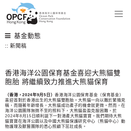
Toggle
naviga
基金動態
:: 新聞稿
香港海洋公園保育基金喜迎大熊貓雙
胞胎 將繼續致力推進大熊貓保育
（香港，
2024
年
9
月
5
日）
香港海洋公園保育基金（保育基金）
喜迎首對於香港出生的大熊貓雙胞胎。大熊貓一向以難於繁殖見
稱，而隨著年齡增長，大熊貓成功產子的機會就更微。然而，在
海洋公園團隊無微不至的照料下，大熊貓盈盈克服困難，於
2024年8月15日順利誕下一對港產大熊貓寶寶。我們期待大熊
貓寶寶在海洋公園以及中國大熊貓保護研究中心（熊貓中心）動
物護理及獸醫團隊的悉心照顧下茁壯成長。