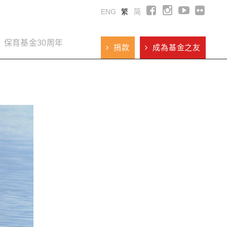
ENG
繁
简
保育基金30周年
捐款
成為基金之友