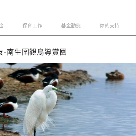
金
保育工作
基金動態
你的支持
友-南生圍觀鳥導賞團