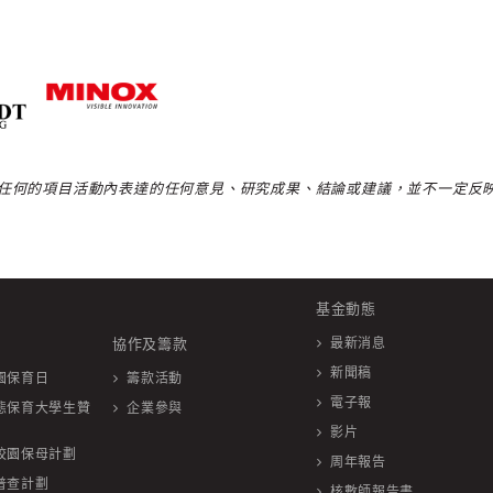
任何的項目活動內表達的任何意見、研究成果、結論或建議，並不一定反
基金動態
協作及籌款
最新消息
新聞稿
園保育日
籌款活動
電子報
態保育大學生贊
企業參與
影片
校園保母計劃
周年報告
普查計劃
核數師報告書