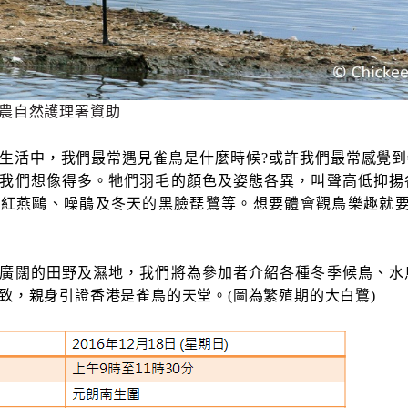
農自然護理署資助
生活中，我們最常遇見雀鳥是什麼時候
?
或許我們最常感覺到
我們想像得多。牠們羽毛的顏色及姿態各異，叫聲高低抑揚
紅燕鷗、噪鵑及冬天的黑臉琵鷺等。想要體會觀鳥樂趣就要
廣闊的田野及濕地，我們將為參加者介紹各種冬季候鳥、水
致，親身引證香港是雀鳥的天堂。(圖為繁殖期的大白鷺)