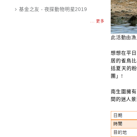
基金之友 - 夜探動物明星2019
... 更多
此活動由漁
想想在平日
居的雀鳥比
括夏天的粉
團」
!
南生圍擁有
間的迷人景