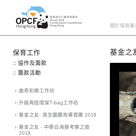
關於保育基
基金之友
保育工作
:: 協作及籌款
:: 籌款活動
曲奇彩繪工作坊
升級再造環保T-bag工作坊
基金之友- 南生圍觀鳥導賞團 2019
基金之友 - 中華白海豚考察之旅
2019