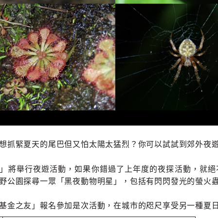
想抓緊夏天的尾巴但又怕太陽太猛烈？你可以試試到郊外夜
」將舉行夜遊活動，如果你錯過了上年度的夜探活動，就絕
野公園探尋一眾「黑夜動物明星」，包括有閃閃發光的螢火
基金之友」報名參加是次活動，在城市的咫尺享受另一種夏