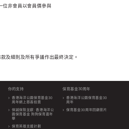
一位非會員以會員價參與
條款及細則及所有爭議作出最終決定。
你的支持
保育基金30周年
香港海洋公園保育基金30
香港海洋公園保育基金30
周年網上慈善拍賣
周年
保誠保險呈獻: 香港海洋公
保育基金30周年回顧影片
園保育基金 狗狗保育嘉年
華
保育英雄支援計劃