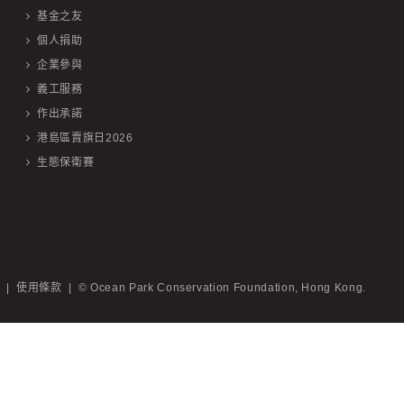
基金之友
個人捐助
企業參與
義工服務
作出承諾
港島區賣旗日2026
生態保衛賽
|
使用條款
|
© Ocean Park Conservation Foundation, Hong Kong.