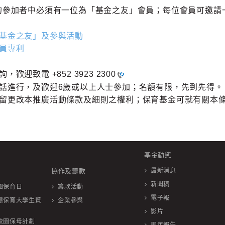
的參加者中必須有一位為「基金之友」會員；每位會員可邀請
基金之友」及參與活動
員專利
查詢，歡迎致電
+852 3923 2300
話進行，及歡迎6歲或以上人士參加；名額有限，先到先得。
留更改本推廣活動條款及細則之權利；保育基金可就有關本
基金動態
協作及籌款
最新消息
新聞稿
園保育日
籌款活動
電子報
態保育大學生贊
企業參與
影片
校園保母計劃