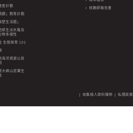
周年報告
普查計劃
核數師報告書
唔餵」教育計劃
無塑生活週」
地原生淡水龜及
生物多樣性
 生態保育 101
源
地海洋資源公民
劃
育大嶼山泥灘生
性
|
收集個人資料聲明
|
私隱政策