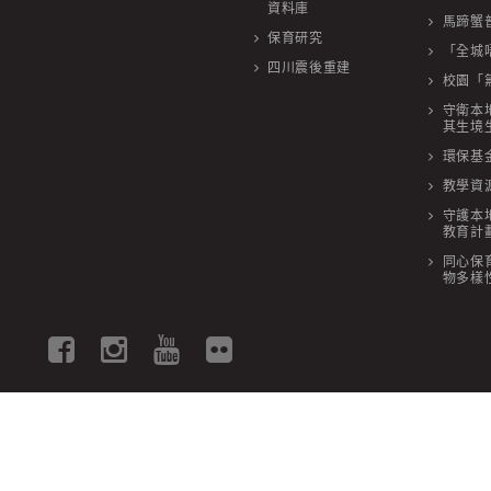
資料庫
馬蹄蟹
保育研究
「全城
四川震後重建
校園「
守衛本
其生境
環保基金
教學資
守護本
教育計
同心保
物多樣