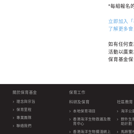
*每組報名
立即加入「
了解更多會
如有任何
活動以廣東
保育基金保
關於保育基金
保育工作
理念與宗旨
科研及保育
社區教育
保育里程
本地保育項目
海洋公
專業團隊
香港海洋生物救護及教
野外生
育中心
助計劃
聯絡我們
香港海洋生物擱淺網上
馬蹄蟹