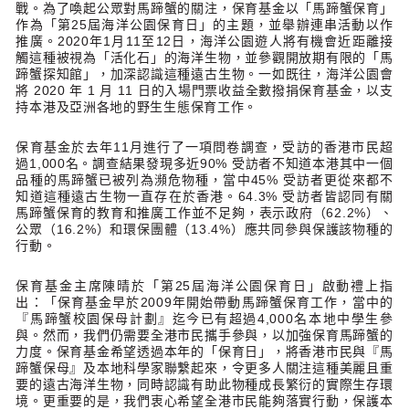
戰。為了喚起公眾對馬蹄蟹的關注，保育基金以「馬蹄蟹保育」
作為「第25屆海洋公園保育日」的主題，並舉辦連串活動以作
推廣。2020年1月11至12日，海洋公園遊人將有機會近距離接
觸這種被視為「活化石」的海洋生物，並參觀開放期有限的「馬
蹄蟹探知館」，加深認識這種遠古生物。一如既往，海洋公園會
將 2020 年 1 月 11 日的入場門票收益全數撥捐保育基金，以支
持本港及亞洲各地的野生生態保育工作。
保育基金於去年11月進行了一項問卷調查，受訪的香港市民超
過1,000名。調查結果發現多近90% 受訪者不知道本港其中一個
品種的馬蹄蟹已被列為瀕危物種，當中45% 受訪者更從來都不
知道這種遠古生物一直存在於香港。64.3% 受訪者皆認同有關
馬蹄蟹保育的教育和推廣工作並不足夠，表示政府（62.2%）、
公眾（16.2%）和環保團體（13.4%）應共同參與保護該物種的
行動。
保育基金主席陳晴於「第25屆海洋公園保育日」啟動禮上指
出：「保育基金早於2009年開始帶動馬蹄蟹保育工作，當中的
『馬蹄蟹校園保母計劃』迄今已有超過4,000名本地中學生參
與。然而，我們仍需要全港市民攜手參與，以加強保育馬蹄蟹的
力度。保育基金希望透過本年的「保育日」，將香港市民與『馬
蹄蟹保母』及本地科學家聯繫起來，令更多人關注這種美麗且重
要的遠古海洋生物，同時認識有助此物種成長繁衍的實際生存環
境。更重要的是，我們衷心希望全港市民能夠落實行動，保護本