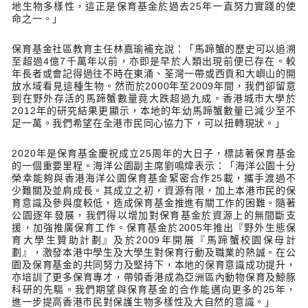
地生物多樣性，這正是保育基金於過去25年一直努力實踐的使
命之一。」
保育基金社區教育主任林嘉瑜補充說：「馬蹄蟹的歷史可以追溯
至超過4億7千萬年以前，亦即是早於人類出現前便已存在。較
年長者或會記得過往不時在東涌、荃灣一帶或西貢和大嶼山的開
放水域看見這種生物。然而於2000年至2009年間，我們卻留意
到在野外存活的馬蹄蟹數量竟大跌超過九成。香港城市大學於
2012年的研究結果更顯示，本地的年幼馬蹄蟹數量已減少至不
足一萬。我們希望在全港市民同心協力下，可以扭轉現狀。」
2020年是保育基金慶祝成立25周年的大日子，標誌著保育基金
的一個重要里程。海洋公園副主席劉鳴煒表示：「海洋公園十分
榮幸能夠與香港海洋公園保育基金緊密合作25載，攜手渡過不
少難關及並肩成長。其成立之初，資源有限，加上本港市民的保
育意識及參與度較低，造成保育基金推進有關工作的困難。隨著
公園逐年發展，我們得以增加對保育基金於資源上的無間斷支
援，加強推廣保育工作。保育基金於2005年推出『野外生態保
育大學生贊助計劃』及於2009年開展『馬蹄蟹校園保母計
劃』，激發本港中學生及大學生對保育行動及職業的熱誠。在公
園及保育基金的共同努力及堅持下，本地的保育意識成功提升，
亦培訓了更多保育專才，帶領香港成為亞洲區內動物保育及鯨豚
科研的先驅。我們期望與保育基金的合作能邁向更多的25年，
進一步提高香港市民對保護生物多樣性及大自然的意識。」