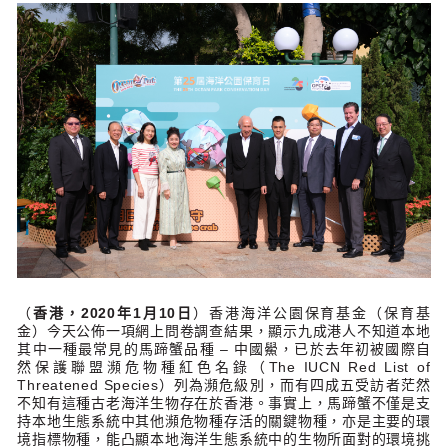
（
香港，
2020
年
1
月
10
日
）香港海洋公園保育基金（保育基
金）今天公佈一項網上問卷調查結果，顯示九成港人不知道本地
其中一種最常見的馬蹄蟹品種 – 中國鱟，已於去年初被國際自
然保護聯盟瀕危物種紅色名錄（The IUCN Red List of
Threatened Species）列為瀕危級別，而有四成五受訪者茫然
不知有這種古老海洋生物存在於香港。事實上，馬蹄蟹不僅是支
持本地生態系統中其他瀕危物種存活的關鍵物種，亦是主要的環
境指標物種，能凸顯本地海洋生態系統中的生物所面對的環境挑