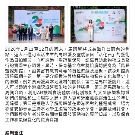
2020年1月11至12日的週末，馬蹄蟹將成為海洋公園內的焦
點。遊人不僅可與活生生的馬蹄蟹及靈感源自「活化石」的藝術
作品自拍留念，亦可透過「馬蹄蟹保母」認識有助此物種成長繁
衍的實際生存環境。屆時，保育基金亦會將怡慶坊變身為「馬蹄
蟹探知館」，設置富有教育意義的攤位遊戲及展板。該探知館將
環繞四個主題，第一是介紹香港與這種獨特物種在文化和歷史上
的聯繫，例如馬蹄蟹與本地漁村的關係；第二是馬蹄蟹簡介，遊
人可以透過小遊戲認識這種生物的身體結構；第三是馬蹄蟹生命
周期介紹，利用AR擴增實境體驗和特別設計的大型康樂棋認識
牠們的習性和生命周期之餘，遊人更可近距離觀察活生生的年幼
馬蹄蟹；第四是讓遊人了解馬蹄蟹在香港面對的種種威脅。場內
亦會安排專家主持本地學生編寫的故事分享會、講座及研討會，
他們將與參加者分享有關這種節肢類動物的專門知識，以及保育
工作和氣候變化的寶貴資訊。
編輯垂注