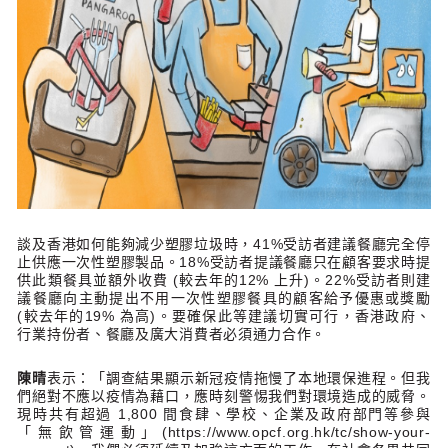
談及香港如何能夠減少塑膠垃圾時，41%受訪者建議餐廳完全停
止供應一次性塑膠製品。18%受訪者提議餐廳只在顧客要求時提
供此類餐具並額外收費 (較去年的12% 上升)。22%受訪者則建
議餐廳向主動提出不用一次性塑膠餐具的顧客給予優惠或獎勵
(較去年的19% 為高)。要確保此等建議切實可行，香港政府、
行業持份者、餐廳及廣大消費者必須通力合作。
陳晴
表示：「調查結果顯示新冠疫情拖慢了本地環保進程。但我
們絕對不應以疫情為藉口，應時刻警惕我們對環境造成的威脅。
現時共有超過 1,800 間食肆、學校、企業及政府部門等參與
「無飲管運動」(https://www.opcf.org.hk/tc/show-your-