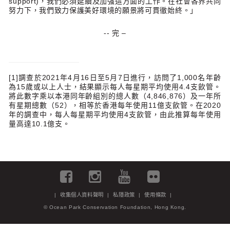
support)，我們必須延續及加強這方面的工作。在社會各界共同
努力下，我們致力保護美好環境的願景將可貫徹始終。」
-- 完 –
[1]調查於2021年4月16日至5月7日進行，訪問了1,000名年齡
為15歲或以上人士，結果顯示每人每星期平均使用4.4支飲管。
將此數字乘以本港同年齡組別的總人數（4,846,876）及一年所
有星期總數（52），相等於香港每年使用11億支飲管。在2020
年的調查中，每人每星期平均使用4支飲管，由此推算每年使用
量高達10.1億支。
|
收集個人資料聲明
|
私隱政策
|
使用條款
|
© Ocean Park Conservation Foundation, Hong Kong.