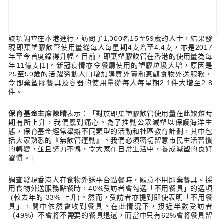
該項調查在本港進行，訪問了1,000名15至59歲的人士，結果發
現即棄塑膠飲管使用量從每人每星期4支增至4.4支，亦是2017
年至今首度錄得升幅。目前，即棄塑膠飲管在香港的使用量為每
年11億支[1]。新冠疫情亦令餐廳使用的塑膠垃圾大增，原因是
25至59歲的活躍勞動人口增加購買外賣和惠顧食物外送服務，
令即棄塑膠餐具及容器的使用量從每人每星期2.1件大增至2.8
件。
保育基金主席陳晴
表示：「對於即棄塑膠飲管使用量在此艱難時
期有所上升，我們感到痛心。為了推動公眾減塑以保護海洋生
態，保育基金經常舉辦不同類型的活動和社區教育計劃，其中包
括大家熟悉的『無飲管運動』。我們必須密切留意市民生活習慣
的轉變，並且努力不懈，令大家在日常生活中，養成減塑的良好
習慣。」
調查發現香港人在食物外送平台點餐時，願意不用即棄餐具。採
用食物外送服務點餐時，40%受訪者會勾選「不用餐具」的選項
(較去年的 33% 上升)。然而，受訪者亦提到即使表明「不用餐
具」，間中依然會收到餐具。在此情況下，接近半數受訪者
（49%）不會將不需要的餐具退還，而當中只有62%會將餐具留