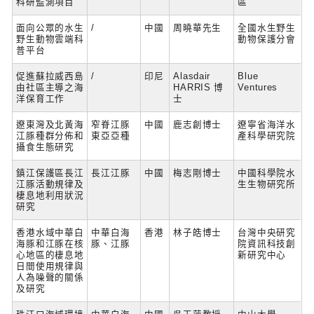
科研監測項目
區
面向公眾的水生
/
中國
周曉華先生
全國水生野生
野生動物雲端科
動物保護分會
普平台
促進蘇拉威西島
/
印尼
Alasdair
Blue
由社區主導之海
HARRIS 博
Ventures
洋保育工作
士
遼東灣及北黃海
窄脊江豚
中國
鹿志創博士
遼寧省海洋水
江豚種群分佈和
東亞亞種
產科學研究院
攝食生態研究
鎮江保護區長江
長江江豚
中國
梅志剛博士
中國科學院水
江豚活動規律及
生生物研究所
棲息地利用狀況
研究
香港水域中華白
中華白海
香港
林子皓博士
台灣中央研究
海豚和江豚在核
豚、江豚
院資訊科技創
心地區的棲息地
新研究中心
日間使用規律與
人為噪聲的關係
及研究