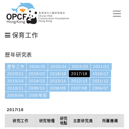
Toggle
naviga
保育工作
歷年研究表
歷年工作
2024/25
2023/24
2022/23
2021/22
2020/21
2019/20
2018/19
2017/18
2016/17
2015/16
2014/15
2013/14
2012/13
2011/12
2010/11
2009/10
2008/09
2007/08
2006/07
2005/06
2005年前
2017/18
研究
研究工作
研究物種
主要研究員
所屬機構
地點