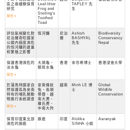
區之兩棲類保育
Leaf-litter
TAPLEY 先
研究
Frog and
生
Sterling's
報告
Toothed
Toad
評估氣候變化對
恆河鱷
尼泊
Ashish
Biodiversity
尼泊爾奇旺國家
爾
BASHYAL
Conservancy
公園內極度瀕危
先生
Nepal
的恒河鱷的建巢
和繁殖之影響
保護香港瀕危的
大頭龜、
香港
宋亦希博士
香港浸會大學
淡水龜
眼斑水龜
報告
於蒲馬特國家自
安南條紋
越南
Minh LE 博
Global
然保護區為安南
兔、長頜
士
Wildlife
特有的哺乳類動
帶狸、越
Conservation
物進行系統調查
南大麂、
羅氏麂、
報告
中南大羚
保育印度東北部
豚鹿
印度
Alolika
Aaranyak
瀕危的豚鹿
SINHA 小姐