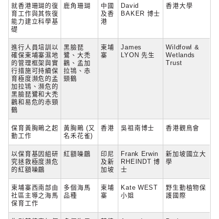
就香港珊瑚的復
鹿角珊瑚
中國
David
香港大學
育工作與其恢復
及香
BAKER 博士
能力建立科學基
港
礎
進行人員培訓以
黑臉琵
柬埔
James
Wildfowl &
確保柬埔寨濕地
鷺、大禿
寨
LYON 先生
Wetlands
的管理框架與實
鸛、孟加
Trust
行措施可持續保
拉鴇、赤
育極度瀕危的孟
頸鶴
加拉鴇、瀕危的
黑臉琵鷺和大禿
鸛和易危的赤頸
鶴
保育黃胸鵐之起
黃胸鵐 (又
香港
吳祖南博士
香港觀鳥會
動工作
名禾花雀)
以保育基因組研
紅額噪鶥
印尼
Frank Erwin
新加坡國立大
究拯救極度瀕危
及新
RHEINDT 博
學
的紅額噪鶥
加坡
士
柬埔寨西南部由
多個海馬
柬埔
Kate WEST
野生動植物保
社區主導之海馬
品種
寨
小姐
護國際
保育工作