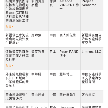
指引菲律賓如何
多個海馬
菲律
Amanda
Project
根據瀕危物種野
品種
賓
VINCENT 博
Seahorse
生動植物國際貿
士
易公約(CITES)
進行屬易危物種
的海馬保育工作
報告
新疆塔里木河流
扁吻魚
中國
張人銘先生
新疆維吾爾自
域扁吻魚資源及
治區水產科學
生境調查
研究所
促進遠東哲羅鮭
遠東哲羅
日本
Peter RAND
Limnos, LLC
保育工作之研究
鮭
博士
及行動
報告
外來鱘魚物種對
中華鱘
中國
趙峰博士
中國水產科學
長江口水域野生
研究院東海水
中華鱘種群的競
產研究所
爭壓力
雷山髭蟾繁殖生
雷山髭蟾
中國
李仕澤先生
茅台學院
境選擇研究
中印半島高山地
Botsford's
越南
Benjamin
倫敦動物學會