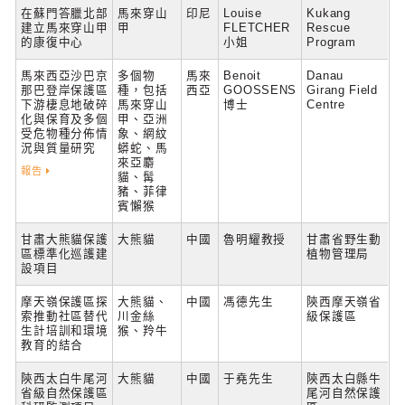
在蘇門答臘北部
馬來穿山
印尼
Louise
Kukang
建立馬來穿山甲
甲
FLETCHER
Rescue
的康復中心
小姐
Program
馬來西亞沙巴京
多個物
馬來
Benoit
Danau
那巴登岸保護區
種，包括
西亞
GOOSSENS
Girang Field
下游棲息地破碎
馬來穿山
博士
Centre
化與保育及多個
甲、亞洲
受危物種分佈情
象、網紋
況與質量研究
蟒蛇、馬
來亞麝
報告
貓、髯
豬、菲律
賓懶猴
甘肅大熊貓保護
大熊貓
中國
魯明耀教授
甘肅省野生動
區標準化巡護建
植物管理局
設項目
摩天嶺保護區探
大熊貓、
中國
馮德先生
陝西摩天嶺省
索推動社區替代
川金絲
級保護區
生計培訓和環境
猴、羚牛
教育的結合
陝西太白牛尾河
大熊貓
中國
于堯先生
陝西太白縣牛
省級自然保護區
尾河自然保護